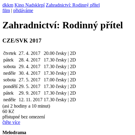
dkkm
Kino Nadsklepí
Zahradnictví: Rodinný přítel
film
|
přidáváme
Zahradnictví: Rodinný přítel
CZE/SVK 2017
čtvrtek
27. 4. 2017
20.00
česky | 2D
pátek
28. 4.
2017
17.30
česky | 2D
sobota
29. 4.
2017
17.30
česky | 2D
neděle
30. 4.
2017
17.30
česky | 2D
sobota
27. 5.
2017
17.00
česky | 2D
pondělí
29. 5.
2017
17.30
česky | 2D
pátek
29. 9.
2017
17.30
česky | 2D
neděle
12. 11.
2017
17.30
česky | 2D
(asi 2 hodiny a 10 minut)
60 Kč
přístupné bez omezení
čtěte více
Melodrama