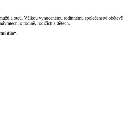
ch mužů a otců. Válkou vynucenému rodinnému společenství obětavě
návratech, o rodině, rodičích a dětech.
ní dílo“.