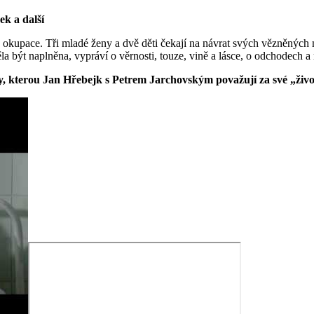
ek a další
ké okupace. Tři mladé ženy a dvě děti čekají na návrat svých vězněný
la být naplněna, vypráví o věrnosti, touze, vině a lásce, o odchodech a 
ágy, kterou Jan Hřebejk s Petrem Jarchovským považují za své „život