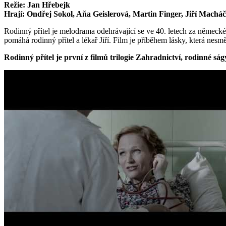
Režie: Jan Hřebejk
Hrají: Ondřej Sokol, Aňa Geislerová, Martin Finger, Jiří Macháč
Rodinný přítel je melodrama odehrávající se ve 40. letech za němec
pomáhá rodinný přítel a lékař Jiří. Film je příběhem lásky, která nesmě
Rodinný přítel je první z filmů trilogie Zahradnictví, rodinné s