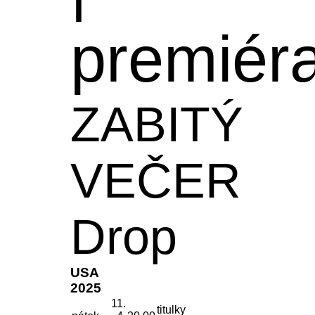
premiér
ZABITÝ
VEČER
Drop
USA
2025
11.
titulky