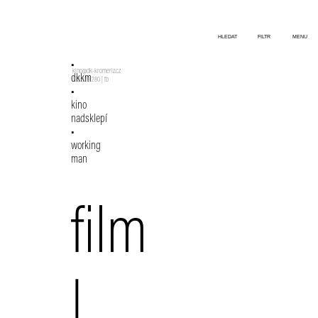
HLEDAT
FILTR
MENU
kino@dk-kromeriz.cz
dkkm
573 339 280
|
fb
kino
nadsklepí
working
man
film
|