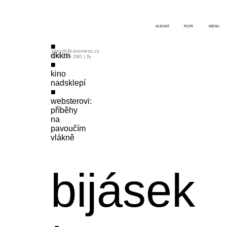
HLEDAT
FILTR
MENU
kino@dk-kromeriz.cz
dkkm
573 339 280
|
fb
kino
nadsklepí
websterovi:
příběhy
na
pavoučím
vlákně
bijásek