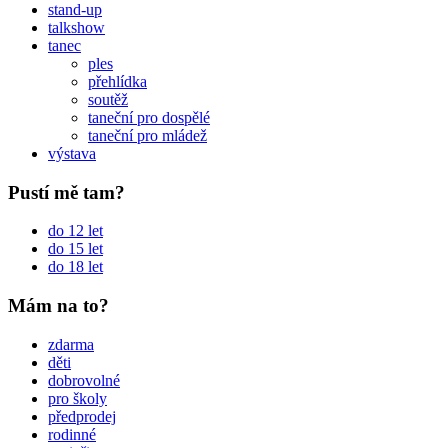
stand-up
talkshow
tanec
ples
přehlídka
soutěž
taneční pro dospělé
taneční pro mládež
výstava
Pustí mě tam?
do 12 let
do 15 let
do 18 let
Mám na to?
zdarma
děti
dobrovolné
pro školy
předprodej
rodinné