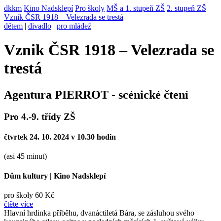
dkkm
Kino Nadsklepí
Pro školy
MŠ a 1. stupeň ZŠ
2. stupeň ZŠ
Vznik ČSR 1918 – Velezrada se trestá
dětem
|
divadlo
|
pro mládež
Vznik ČSR 1918 – Velezrada se
trestá
Agentura PIERROT - scénické čtení
Pro 4.-9. třídy ZŠ
čtvrtek 24. 10. 2024 v 10.30 hodin
(asi 45 minut)
Dům kultury
|
Kino Nadsklepí
pro školy 60 Kč
čtěte více
Hlavní hrdinka příběhu, dvanáctiletá Bára, se zásluhou svého