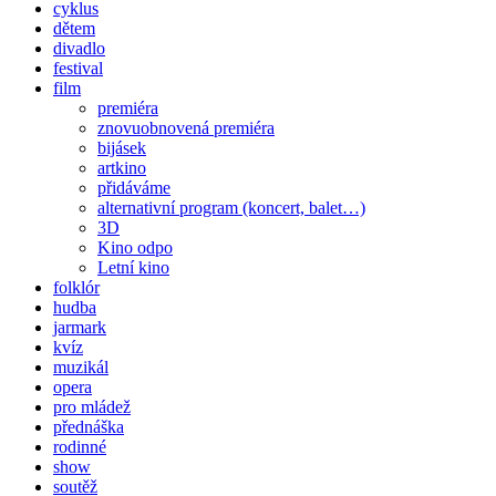
cyklus
dětem
divadlo
festival
film
premiéra
znovuobnovená premiéra
bijásek
artkino
přidáváme
alternativní program (koncert, balet…)
3D
Kino odpo
Letní kino
folklór
hudba
jarmark
kvíz
muzikál
opera
pro mládež
přednáška
rodinné
show
soutěž