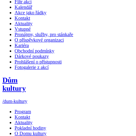
Filtr akcí
Kalendář
Akce jako řádky
Kontakt
Aktuality
Vstupné
Pronájmy, služby, pro stánkaře
O příspěvkové organizaci
Kariéra
Obchodní podmínky
Dárkové poukazy
Prohlášení o přístupnosti
Fotogalerie z akcí
Dům
kultury
/dum-kultury
Program
Kontakt
Aktuality
Pokladní hodiny
O Domu kultury