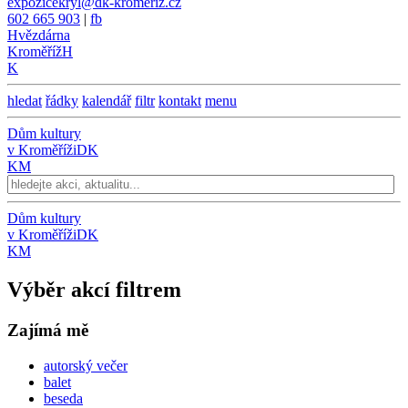
expozicekryl@dk-kromeriz.cz
602 665 903
|
fb
Hvězdárna
Kroměříž
H
K
hledat
řádky
kalendář
filtr
kontakt
menu
Dům kultury
v Kroměříži
DK
KM
Dům kultury
v Kroměříži
DK
KM
Výběr akcí filtrem
Zajímá mě
autorský večer
balet
beseda