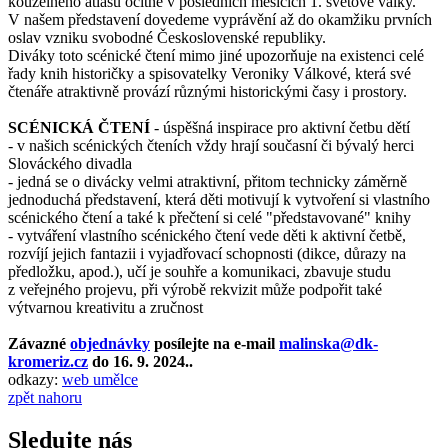
kouzelného atlasu ocitne v posledních měsících 1. světové války.
V našem představení dovedeme vyprávění až do okamžiku prvních
oslav vzniku svobodné Československé republiky.
Diváky toto scénické čtení mimo jiné upozorňuje na existenci celé
řady knih historičky a spisovatelky Veroniky Válkové, která své
čtenáře atraktivně provází různými historickými časy i prostory.
SCÉNICKÁ ČTENÍ
- úspěšná inspirace pro aktivní četbu dětí
- v našich scénických čteních vždy hrají současní či bývalý herci
Slováckého divadla
- jedná se o divácky velmi atraktivní, přitom technicky záměrně
jednoduchá představení, která děti motivují k vytvoření si vlastního
scénického čtení a také k přečtení si celé "představované" knihy
- vytváření vlastního scénického čtení vede děti k aktivní četbě,
rozvíjí jejich fantazii i vyjadřovací schopnosti (dikce, důrazy na
předložku, apod.), učí je souhře a komunikaci, zbavuje studu
z veřejného projevu, při výrobě rekvizit může podpořit také
výtvarnou kreativitu a zručnost
Závazné
objednávky
posílejte na e-mail
malinska@dk-
kromeriz.cz
do 16. 9. 2024.
.
odkazy:
web umělce
zpět nahoru
Sledujte nás