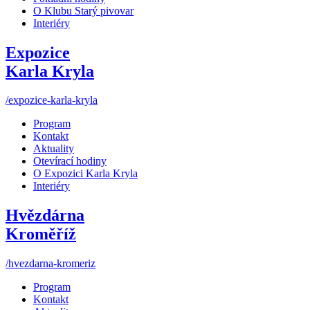
O Klubu Starý pivovar
Interiéry
Expozice
Karla Kryla
/expozice-karla-kryla
Program
Kontakt
Aktuality
Otevírací hodiny
O Expozici Karla Kryla
Interiéry
Hvězdárna
Kroměříž
/hvezdarna-kromeriz
Program
Kontakt