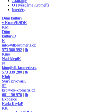
Aktuality
O Hvězdárně Kroměříž
Interiéry
Dům kultury
v Kroměříži
DK
KM
Dům
kultury
D
K
info@dk-kromeriz.cz
573 500 592
|
fb
Kino
Nadsklepí
K
N
kino@dk-kromeriz.cz
573 339 280
|
fb
Klub
Starý pivovar
K
SP
ksp@dk-kromeriz.cz
601 156 970
|
fb
Expozice
Karla Kryla
E
KK