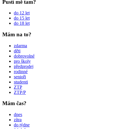
Pustí mě tam?
do 12 let
do 15 let
do 18 let
Mám na to?
zdarma
děti
dobrovolné
pro školy
předprodej
rodinné
senioři
studenti
ZTP
ZTP/P
Mám čas?
dnes
zítra
do týdne