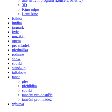
alternativní program (koncert, balet…)
3D
Kino odpo
Letní kino
folklór
hudba
jarmark
kvíz
muzikál
opera
pro mládež
přednáška
rodinné
show
soutěž
stand-up
talkshow
tanec
ples
přehlídka
soutěž
taneční pro dospělé
taneční pro mládež
výstava