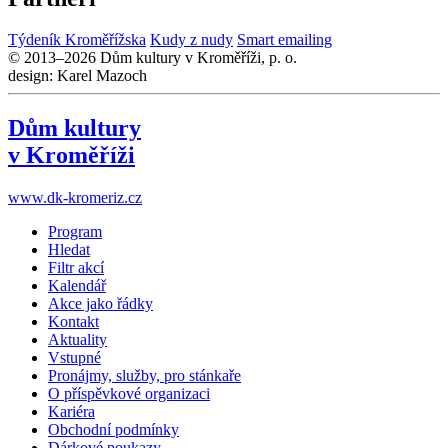
Týdeník Kroměřížska
Kudy z nudy
Smart emailing
© 2013–2026 Dům kultury v Kroměříži, p. o.
design: Karel Mazoch
Dům kultury
v Kroměříži
www.dk-kromeriz.cz
Program
Hledat
Filtr akcí
Kalendář
Akce jako řádky
Kontakt
Aktuality
Vstupné
Pronájmy, služby, pro stánkaře
O příspěvkové organizaci
Kariéra
Obchodní podmínky
Dárkové poukazy