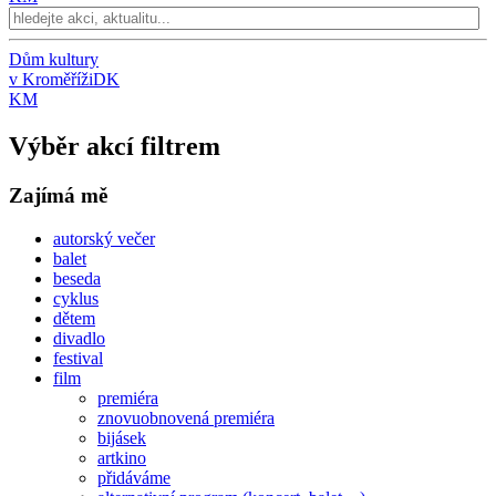
Dům kultury
v Kroměříži
DK
KM
Výběr akcí filtrem
Zajímá mě
autorský večer
balet
beseda
cyklus
dětem
divadlo
festival
film
premiéra
znovuobnovená premiéra
bijásek
artkino
přidáváme