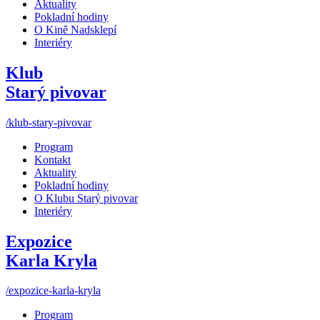
Aktuality
Pokladní hodiny
O Kině Nadsklepí
Interiéry
Klub
Starý pivovar
/klub-stary-pivovar
Program
Kontakt
Aktuality
Pokladní hodiny
O Klubu Starý pivovar
Interiéry
Expozice
Karla Kryla
/expozice-karla-kryla
Program