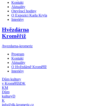
Kontakt
Aktuality
Otevírací hodiny
O Expozici Karla Kryla
Interiéry
Hvězdárna
Kroměříž
/hvezdarna-kromeriz
Program
Kontakt
Aktuality
O Hvězdárně Kroměříž
Interiéry
Dům kultury
v Kroměříži
DK
KM
Dům
kultury
D
K
info@dk-kromeriz.cz