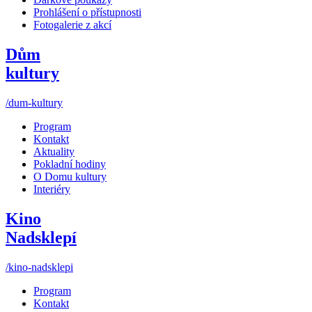
Prohlášení o přístupnosti
Fotogalerie z akcí
Dům
kultury
/dum-kultury
Program
Kontakt
Aktuality
Pokladní hodiny
O Domu kultury
Interiéry
Kino
Nadsklepí
/kino-nadsklepi
Program
Kontakt