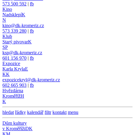
573 500 592
|
fb
Kino
Nadsklepí
K
N
kino@dk-kromeriz.cz
573 339 280
|
fb
Klub
Starý pivovar
K
SP
ksp@dk-kromeriz.cz
601 156 970
|
fb
Expozice
Karla Kryla
E
KK
expozicekryl@dk-kromeriz.cz
602 665 903
|
fb
Hvězdárna
Kroměříž
H
K
hledat
řádky
kalendář
filtr
kontakt
menu
Dům kultury
v Kroměříži
DK
KM