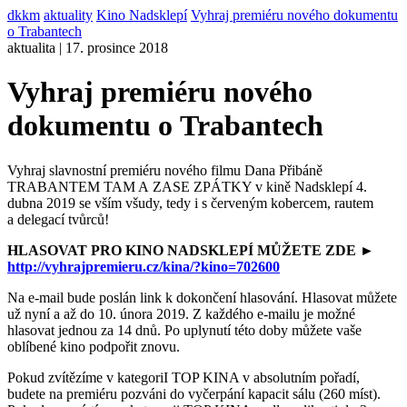
dkkm
aktuality
Kino Nadsklepí
Vyhraj premiéru nového dokumentu
o Trabantech
aktualita | 17. prosince 2018
Vyhraj premiéru nového
dokumentu o Trabantech
Vyhraj slavnostní premiéru nového filmu Dana Přibáně
TRABANTEM TAM A ZASE ZPÁTKY v kině Nadsklepí 4.
dubna 2019 se vším všudy, tedy i s červeným kobercem, rautem
a delegací tvůrců!
HLASOVAT PRO KINO NADSKLEPÍ MŮŽETE ZDE ►
http://vyhrajpremieru.cz/kina/?kino=702600
Na e-mail bude poslán link k dokončení hlasování. Hlasovat můžete
už nyní a až do 10. února 2019. Z každého e-mailu je možné
hlasovat jednou za 14 dnů. Po uplynutí této doby můžete vaše
oblíbené kino podpořit znovu.
Pokud zvítězíme v kategoriI TOP KINA v absolutním pořadí,
budete na premiéru pozváni do vyčerpání kapacit sálu (260 míst).