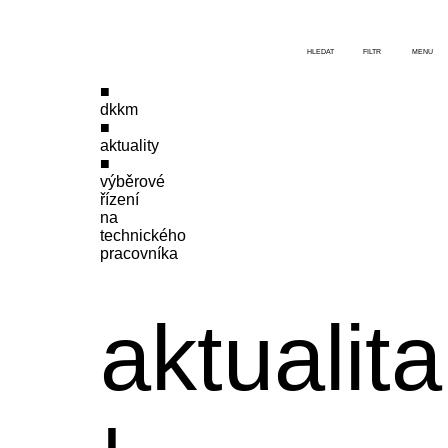
HLEDAT
FILTR
MENU
dkkm
aktuality
výběrové
řízení
na
technického
pracovníka
aktualita