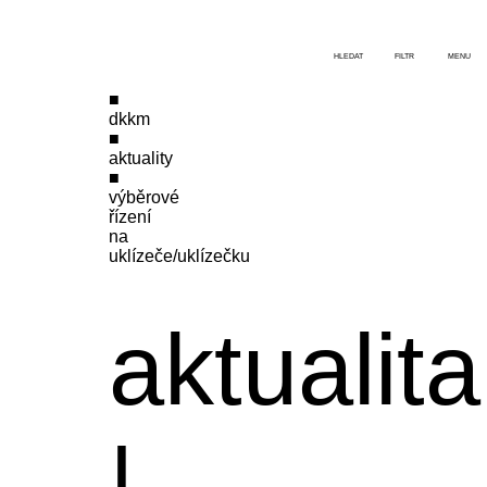
HLEDAT
FILTR
MENU
dkkm
aktuality
výběrové
řízení
na
uklízeče/uklízečku
aktualita
|