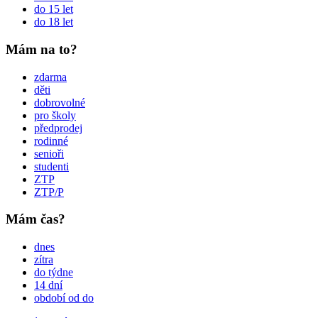
do 15 let
do 18 let
Mám na to?
zdarma
děti
dobrovolné
pro školy
předprodej
rodinné
senioři
studenti
ZTP
ZTP/P
Mám čas?
dnes
zítra
do týdne
14 dní
období od do