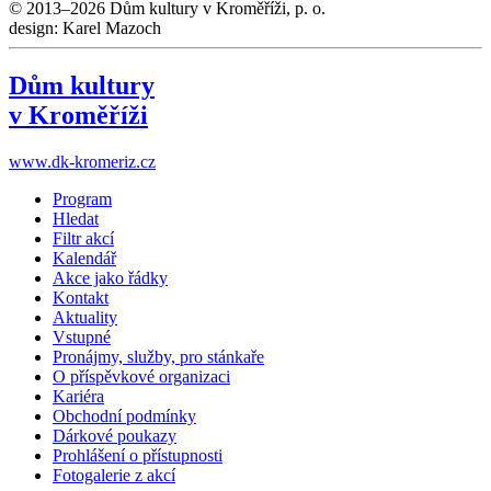
© 2013–2026 Dům kultury v Kroměříži, p. o.
design: Karel Mazoch
Dům kultury
v Kroměříži
www.dk-kromeriz.cz
Program
Hledat
Filtr akcí
Kalendář
Akce jako řádky
Kontakt
Aktuality
Vstupné
Pronájmy, služby, pro stánkaře
O příspěvkové organizaci
Kariéra
Obchodní podmínky
Dárkové poukazy
Prohlášení o přístupnosti
Fotogalerie z akcí