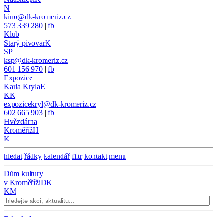
N
kino@dk-kromeriz.cz
573 339 280
|
fb
Klub
Starý pivovar
K
SP
ksp@dk-kromeriz.cz
601 156 970
|
fb
Expozice
Karla Kryla
E
KK
expozicekryl@dk-kromeriz.cz
602 665 903
|
fb
Hvězdárna
Kroměříž
H
K
hledat
řádky
kalendář
filtr
kontakt
menu
Dům kultury
v Kroměříži
DK
KM