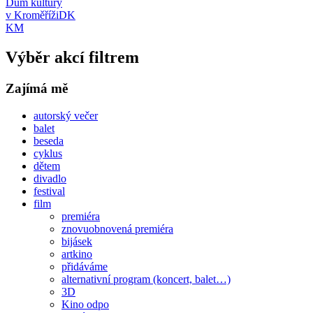
Dům kultury
v Kroměříži
DK
KM
Výběr akcí filtrem
Zajímá mě
autorský večer
balet
beseda
cyklus
dětem
divadlo
festival
film
premiéra
znovuobnovená premiéra
bijásek
artkino
přidáváme
alternativní program (koncert, balet…)
3D
Kino odpo