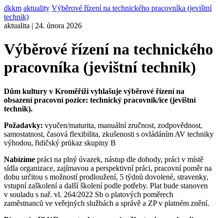
dkkm
aktuality
Výběrové řízení na technického pracovníka (jevištní
technik)
aktualita | 24. února 2026
Výběrové řízení na technického
pracovníka (jevištní technik)
Dům kultury v Kroměříži vyhlašuje výběrové řízení na
obsazení pracovní pozice: technický pracovník/ice (jevištní
technik).
Požadavky:
vyučen/maturita, manuální zručnost, zodpovědnost,
samostatnost, časová flexibilita, zkušenosti s ovládáním AV techniky
výhodou, řidičský průkaz skupiny B
Nabízíme
práci na plný úvazek, nástup dle dohody, práci v místě
sídla organizace, zajímavou a perspektivní práci, pracovní poměr na
dobu určitou s možností prodloužení, 5 týdnů dovolené, stravenky,
vstupní zaškolení a další školení podle potřeby. Plat bude stanoven
v souladu s nař. vl. 264/2022 Sb o platových poměrech
zaměstnanců ve veřejných službách a správě a ZP v platném znění.