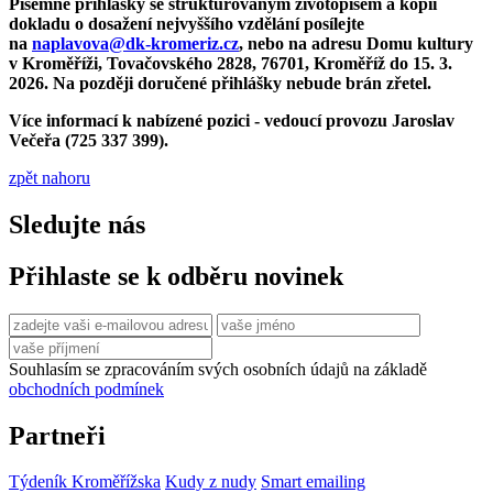
Písemné přihlášky se strukturovaným životopisem a kopií
dokladu o dosažení nejvyššího vzdělání posílejte
na
naplavova@dk-kromeriz.cz
, nebo na adresu Domu kultury
v Kroměříži, Tovačovského 2828, 76701, Kroměříž do 15. 3.
2026. Na později doručené přihlášky nebude brán zřetel.
Více informací k nabízené pozici - vedoucí provozu Jaroslav
Večeřa (725 337 399).
zpět nahoru
Sledujte nás
Přihlaste se k odběru novinek
Souhlasím se zpracováním svých osobních údajů na základě
obchodních podmínek
Partneři
Týdeník Kroměřížska
Kudy z nudy
Smart emailing