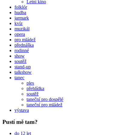
Letní kino
folklór
hudba
jarmark
kvíz
muzikál
opera
pro mládež
přednáška
rodinné
show
soutěž
stand-up
talkshow
tanec
ples
přehlídka
soutěž
taneční pro dospělé
taneční pro mládež
výstava
Pustí mě tam?
do 12 let