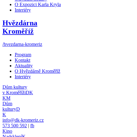
O Expozici Karla Kryla
Interiéry
Hvězdárna
Kroměříž
/hvezdarna-kromeriz
Program
Kontakt
Aktuality
O Hvězdárně Kroměříž
Interiéry
Dům kultury
v Kroměříži
DK
KM
Dům
kultury
D
K
info@dk-kromeriz.cz
573 500 592
|
fb
Kino
Nadsklepí
K