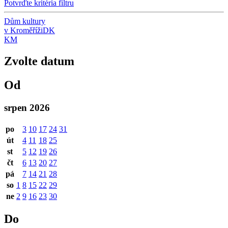
Potvrďte kritéria filtru
Dům kultury
v Kroměříži
DK
KM
Zvolte datum
Od
srpen 2026
po
3
10
17
24
31
út
4
11
18
25
st
5
12
19
26
čt
6
13
20
27
pá
7
14
21
28
so
1
8
15
22
29
ne
2
9
16
23
30
Do