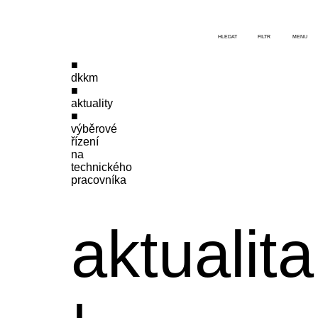
HLEDAT
FILTR
MENU
dkkm
aktuality
výběrové
řízení
na
technického
pracovníka
aktualita