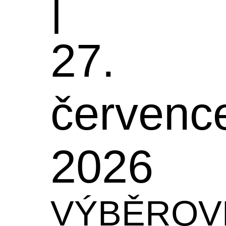
|
27.
červenc
2026
VÝBĚROV