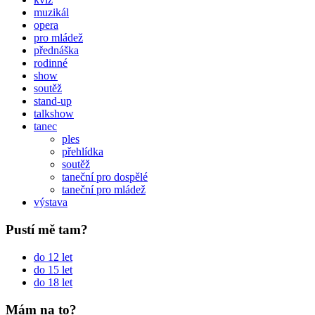
muzikál
opera
pro mládež
přednáška
rodinné
show
soutěž
stand-up
talkshow
tanec
ples
přehlídka
soutěž
taneční pro dospělé
taneční pro mládež
výstava
Pustí mě tam?
do 12 let
do 15 let
do 18 let
Mám na to?