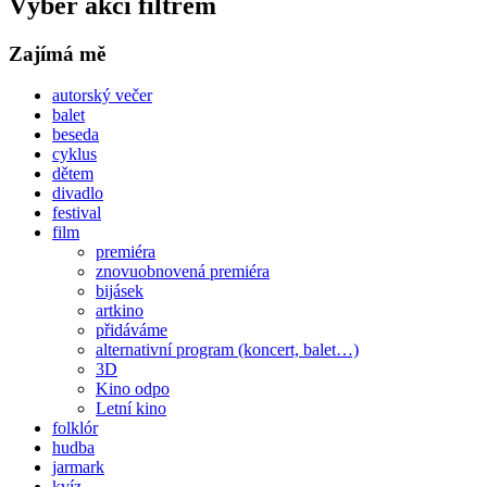
Výběr akcí filtrem
Zajímá mě
autorský večer
balet
beseda
cyklus
dětem
divadlo
festival
film
premiéra
znovuobnovená premiéra
bijásek
artkino
přidáváme
alternativní program (koncert, balet…)
3D
Kino odpo
Letní kino
folklór
hudba
jarmark
kvíz