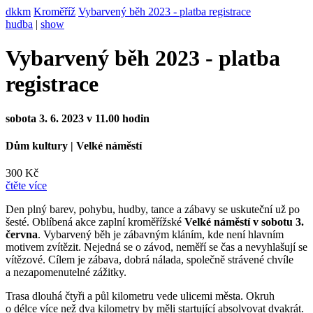
dkkm
Kroměříž
Vybarvený běh 2023 - platba registrace
hudba
|
show
Vybarvený běh 2023 - platba
registrace
sobota 3. 6. 2023 v 11.00 hodin
Dům kultury
|
Velké náměstí
300 Kč
čtěte více
Den plný barev, pohybu, hudby, tance a zábavy se uskuteční už po
šesté. Oblíbená akce zaplní kroměřížské
Velké náměstí v sobotu 3.
června
. Vybarvený běh je zábavným kláním, kde není hlavním
motivem zvítězit. Nejedná se o závod, neměří se čas a nevyhlašují se
vítězové. Cílem je zábava, dobrá nálada, společně strávené chvíle
a nezapomenutelné zážitky.
Trasa dlouhá čtyři a půl kilometru vede ulicemi města. Okruh
o délce více než dva kilometry by měli startující absolvovat dvakrát.