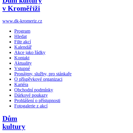
Dům kultury
v Kroměříži
www.dk-kromeriz.cz
Program
Hledat
Filtr akcí
Kalendář
Akce jako řádky
Kontakt
Aktuality
Vstupné
Pronájmy, služby, pro stánkaře
O příspěvkové organizaci
Kariéra
Obchodní podmínky
Dárkové poukazy
Prohlášení o přístupnosti
Fotogalerie z akcí
Dům
kultury