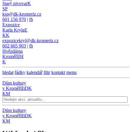
Starý pivovar
K
SP
ksp@dk-kromeriz.cz
601 156 970
|
fb
Expozice
Karla Kryla
E
KK
expozicekryl@dk-kromeriz.cz
602 665 903
|
fb
Hvězdárna
Kroměříž
H
K
hledat
řádky
kalendář
filtr
kontakt
menu
Dům kultury
v Kroměříži
DK
KM
Dům kultury
v Kroměříži
DK
KM