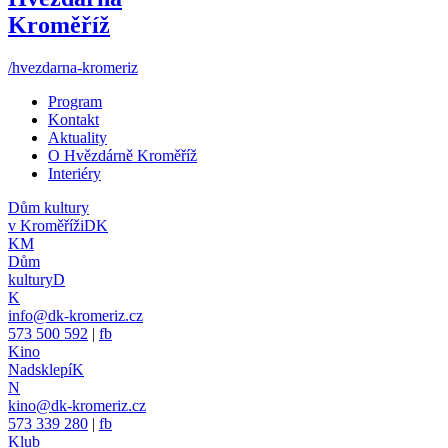
Kroměříž
/hvezdarna-kromeriz
Program
Kontakt
Aktuality
O Hvězdárně Kroměříž
Interiéry
Dům kultury
v Kroměříži
DK
KM
Dům
kultury
D
K
info@dk-kromeriz.cz
573 500 592
|
fb
Kino
Nadsklepí
K
N
kino@dk-kromeriz.cz
573 339 280
|
fb
Klub