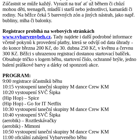
Zúčastnit se může každý. Vyrazit na trať ať už během či chůzí
mohou děti, teenageři, mladší i starší nebo jednotlivci, kamarádi či
rodiny. Na běžce čeká 5 barevných zón a jiných nástrah, jako např.
bubliny, mlha či balonky.
Registrace probíhá na webových stránkách
www.vybarvenybeh.cz
.
Tady najdete i další podrobné informace
včetně pokynů k provedení platby, která se odvíjí od data úhrady -
do konce března 200 Kč, do 30. dubna 250 Kč, v květnu a červnu
300 Kč. Běžci s uhrazenou registrací dostanou startovací balíček.
Obsahuje tričko s logem běhu, startovní číslo, ochranné brýle, jedno
balení práškové barvy a dárky od sponzorů akce.
PROGRAM:
9:00 registrace účastníků běhu
10:15 vystoupení taneční skupiny M dance Crew KM
10:20 vystoupení SVČ Šipka
(Hip Hop) – Spice
(Hip Hop) - Go for IT Netflix
10:30 vystoupení taneční skupiny M dance Crew KM
10:40 vystoupení SVČ Šipka
(aerobik) – Roztleskávačky
(aerobik) - Mimoni
10:50 vystoupení taneční skupiny M dance Crew KM
11:00 oficiální zahájení Vybarveného běhu