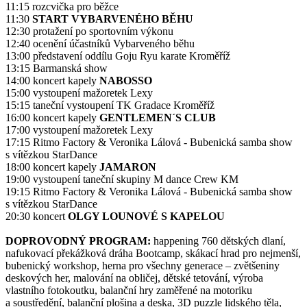
11:15 rozcvička pro běžce
11:30
START VYBARVENÉHO BĚHU
12:30 protažení po sportovním výkonu
12:40 ocenění účastníků Vybarveného běhu
13:00 představení oddílu Goju Ryu karate Kroměříž
13:15 Barmanská show
14:00 koncert kapely
NABOSSO
15:00 vystoupení mažoretek Lexy
15:15 taneční vystoupení TK Gradace Kroměříž
16:00 koncert kapely
GENTLEMEN´S CLUB
17:00 vystoupení mažoretek Lexy
17:15 Ritmo Factory & Veronika Lálová - Bubenická samba show
s vítězkou StarDance
18:00 koncert kapely
JAMARON
19:00 vystoupení taneční skupiny M dance Crew KM
19:15 Ritmo Factory & Veronika Lálová - Bubenická samba show
s vítězkou StarDance
20:30 koncert
OLGY LOUNOVÉ S KAPELOU
DOPROVODNÝ PROGRAM:
happening 760 dětských dlaní,
nafukovací překážková dráha Bootcamp, skákací hrad pro nejmenší,
bubenický workshop, herna pro všechny generace – zvětšeniny
deskových her, malování na obličej, dětské tetování, výroba
vlastního fotokoutku, balanční hry zaměřené na motoriku
a soustředění, balanční plošina a deska, 3D puzzle lidského těla,