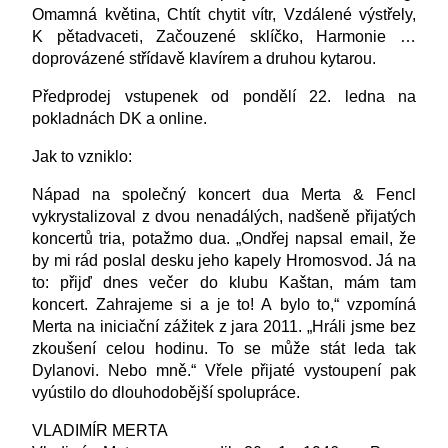
Omamná květina, Chtít chytit vítr, Vzdálené výstřely,
K pětadvaceti, Začouzené sklíčko, Harmonie …
doprovázené střídavě klavírem a druhou kytarou.
Předprodej vstupenek od pondělí 22. ledna na
pokladnách DK a online
.
Jak to vzniklo:
Nápad na společný koncert dua
Merta & Fencl
vykrystalizoval z dvou nenadálých, nadšeně přijatých
koncertů tria, potažmo dua. „Ondřej napsal email, že
by mi rád poslal desku jeho kapely Hromosvod. Já na
to: přijď dnes večer do klubu Kaštan, mám tam
koncert. Zahrajeme si a je to! A bylo to,“ vzpomíná
Merta na iniciační zážitek z jara 2011. „Hráli jsme bez
zkoušení celou hodinu. To se může stát leda tak
Dylanovi. Nebo mně.“ Vřele přijaté vystoupení pak
vyústilo do dlouhodobější spolupráce.
VLADIMÍR MERTA