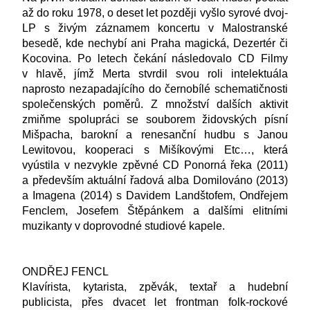
až do roku 1978, o deset let později vyšlo syrové dvoj-
LP s živým záznamem koncertu v Malostranské
besedě, kde nechybí ani Praha magická, Dezertér či
Kocovina. Po letech čekání následovalo CD Filmy
v hlavě, jímž Merta stvrdil svou roli intelektuála
naprosto nezapadajícího do černobílé schematičnosti
společenských poměrů. Z množství dalších aktivit
zmiňme spolupráci se souborem židovských písní
Mišpacha, barokní a renesanční hudbu s Janou
Lewitovou, kooperaci s Mišíkovými Etc…, která
vyústila v nezvykle zpěvné CD Ponorná řeka (2011)
a především aktuální řadová alba Domilováno (2013)
a Imagena (2014) s Davidem Landštofem, Ondřejem
Fenclem, Josefem Štěpánkem a dalšími elitními
muzikanty v doprovodné studiové kapele.
ONDŘEJ FENCL
Klavírista, kytarista, zpěvák, textař a hudební
publicista, přes dvacet let frontman folk-rockové