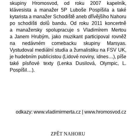
skupiny Hromosvod, od roku 2007 kapelník,
klávesista a manažer 5P Luboše Pospíšila a také
kytarista a manažer Schodiště aneb dřívějšího Nahoru
po schodišti dolů bandu. Od roku 2011 koncertně
a manažersky spolupracuje s Vladimírem Mertou
a Janem Hrubým, jako muzikant participoval rovněž
na nedávném comebacku skupiny Marsyas.
Vystudoval mediální studia a žurnalistiku na FSV UK,
je hudebním publicistou (Lidové noviny, idnes…), píše
také písňové texty (Lenka Dusilová, Olympic, L.
Pospíšil…).
odkazy:
www.vladimirmerta.cz
|
www.hromosvod.cz
ZPĚT NAHORU