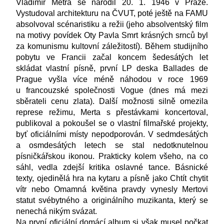
Vladimír Metra se narodil 20. 1. 1946 v Praze.
Vystudoval architekturu na ČVUT, poté ještě na FAMU
absolvoval scénaristiku a režii (jeho absolventský film
na motivy povídek Oty Pavla Smrt krásných srnců byl
za komunismu kultovní záležitostí). Během studijního
pobytu ve Francii začal koncem šedesátých let
skládat vlastní písně, první LP deska Ballades de
Prague vyšla více méně náhodou v roce 1969
u francouzské společnosti Vogue (dnes má mezi
sběrateli cenu zlata). Další možnosti silně omezila
represe režimu, Merta s přestávkami koncertoval,
publikoval a pokoušel se o vlastní filmařské projekty,
byť oficiálními místy nepodporován. V sedmdesátých
a osmdesátých letech se stal nedotknutelnou
písničkářskou ikonou. Prakticky kolem všeho, na co
sáhl, vedla zdejší kritika oslavné tance. Básnické
texty, ojedinělá hra na kytaru a písně jako Chtít chytit
vítr nebo Omamná květina pravdy vynesly Mertovi
statut svébytného a originálního muzikanta, který se
nenechá nikým svázat.
Na první oficiální domácí album si však musel počkat