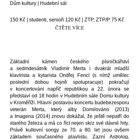
Dům kultury
|
Hudební sál
150 Kč
|
studenti, senioři 120 Kč
|
ZTP, ZTP/P 75 Kč
ČTĚTE VÍCE
Základní kámen českého písničkářství
a sedmdesátník
Vladimír Merta
i dvakrát mladší
klavírista a kytarista
Ondřej Fencl
(s nímž umělec
poslední dobou hojně spolupracuje) pokračují
v koncertování napříč republikou a
22. února se
představí od 18 hodin v Hudebním sále Domu kultury
v Kroměříži
. Hlavní postavou koncertu budebezesporu
veterán Merta, který alby Domilováno (2013)
a Imagena (2014) znovu dokážal, že ještě nepatří do
starého železa a má co říct nejen skrz své dávné hity.
Právě kultovní songy ze 70. a 80. let jsou ovšem
základem současného playlistu. Zazní Astrolog,