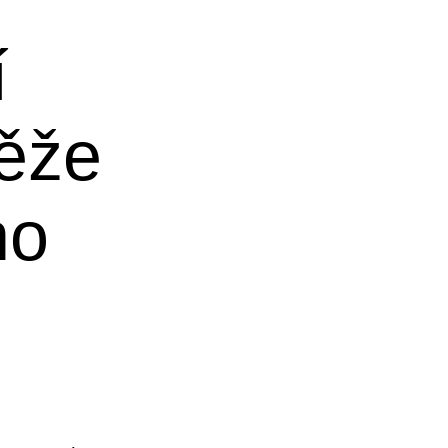
í
těže
ho