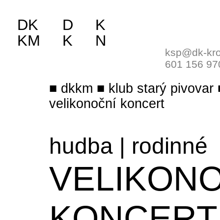
DK
D
K
KM
K
N
ksp@dk-kro
601 156 97
dkkm
klub starý pivovar
velikonoční koncert
hudba
|
rodinné
VELIKON
KONCERT