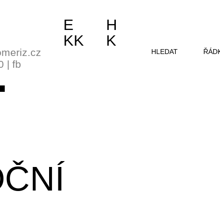
E
H
KK
K
meriz.cz
HLEDAT
ŘÁD
0
|
fb
OČNÍ