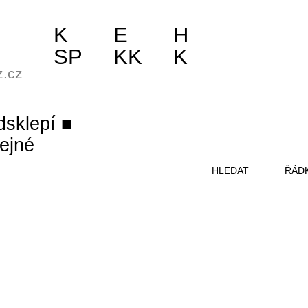
K
E
H
SP
KK
K
z.cz
dsklepí
ejné
HLEDAT
ŘÁD