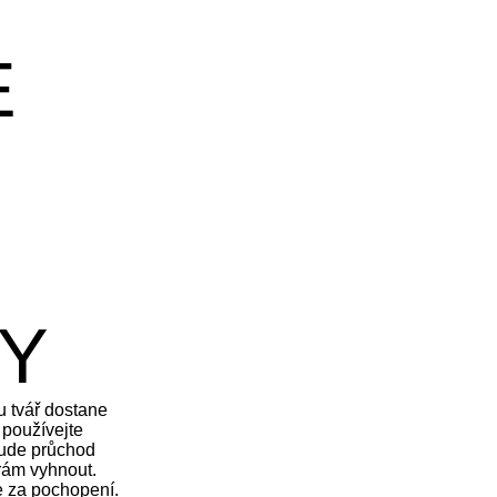
E
Y
u tvář dostane
 používejte
bude průchod
rám vyhnout.
e za pochopení.