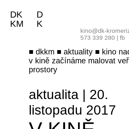
DK
D
KM
K
kino@dk-kromeri
573 339 280
|
fb
dkkm
aktuality
kino na
v kině začínáme malovat veř
prostory
aktualita | 20.
listopadu 2017