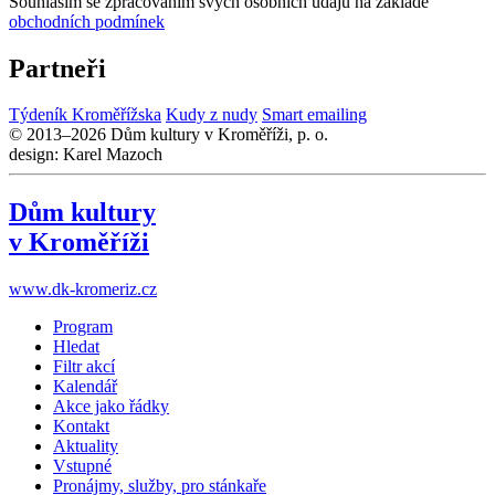
Souhlasím se zpracováním svých osobních údajů na základě
obchodních podmínek
Partneři
Týdeník Kroměřížska
Kudy z nudy
Smart emailing
© 2013–2026 Dům kultury v Kroměříži, p. o.
design: Karel Mazoch
Dům kultury
v Kroměříži
www.dk-kromeriz.cz
Program
Hledat
Filtr akcí
Kalendář
Akce jako řádky
Kontakt
Aktuality
Vstupné
Pronájmy, služby, pro stánkaře