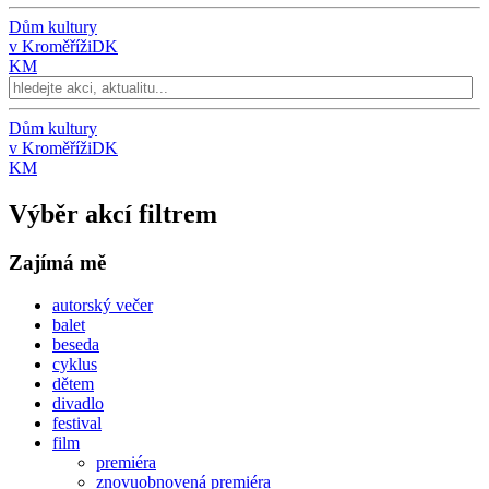
Dům kultury
v Kroměříži
DK
KM
Dům kultury
v Kroměříži
DK
KM
Výběr akcí filtrem
Zajímá mě
autorský večer
balet
beseda
cyklus
dětem
divadlo
festival
film
premiéra
znovuobnovená premiéra