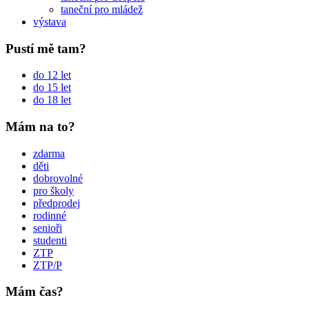
taneční pro mládež
výstava
Pustí mě tam?
do 12 let
do 15 let
do 18 let
Mám na to?
zdarma
děti
dobrovolné
pro školy
předprodej
rodinné
senioři
studenti
ZTP
ZTP/P
Mám čas?