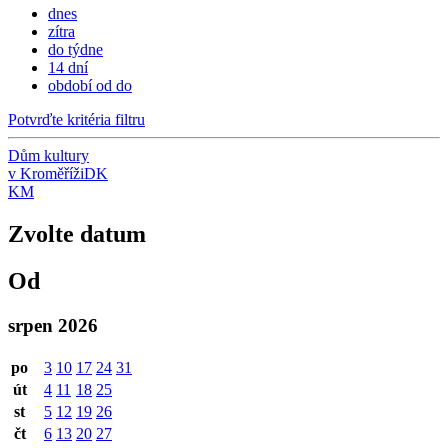
dnes
zítra
do týdne
14 dní
období od do
Potvrďte kritéria filtru
Dům kultury
v Kroměříži
DK
KM
Zvolte datum
Od
srpen 2026
po
3
10
17
24
31
út
4
11
18
25
st
5
12
19
26
čt
6
13
20
27