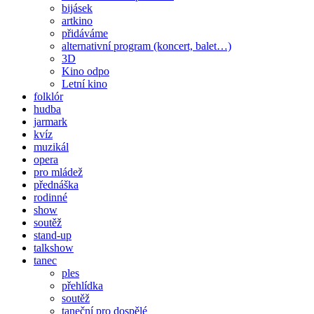
bijásek
artkino
přidáváme
alternativní program (koncert, balet…)
3D
Kino odpo
Letní kino
folklór
hudba
jarmark
kvíz
muzikál
opera
pro mládež
přednáška
rodinné
show
soutěž
stand-up
talkshow
tanec
ples
přehlídka
soutěž
taneční pro dospělé