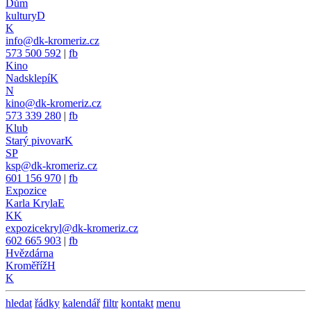
Dům
kultury
D
K
info@dk-kromeriz.cz
573 500 592
|
fb
Kino
Nadsklepí
K
N
kino@dk-kromeriz.cz
573 339 280
|
fb
Klub
Starý pivovar
K
SP
ksp@dk-kromeriz.cz
601 156 970
|
fb
Expozice
Karla Kryla
E
KK
expozicekryl@dk-kromeriz.cz
602 665 903
|
fb
Hvězdárna
Kroměříž
H
K
hledat
řádky
kalendář
filtr
kontakt
menu