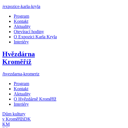
/expozice-karla-kryla
Program
Kontakt
Aktuality
Otevírací hodiny
O Expozici Karla Kryla
Interiéry
Hvězdárna
Kroměříž
/hvezdarna-kromeriz
Program
Kontakt
Aktuality
O Hvězdárně Kroměříž
Interiéry
Dům kultury
v Kroměříži
DK
KM