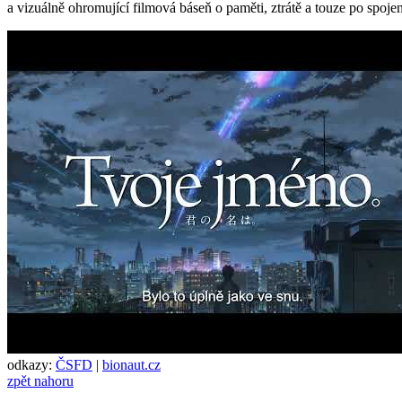
a vizuálně ohromující filmová báseň o paměti, ztrátě a touze po spoje
odkazy:
ČSFD
|
bionaut.cz
zpět nahoru