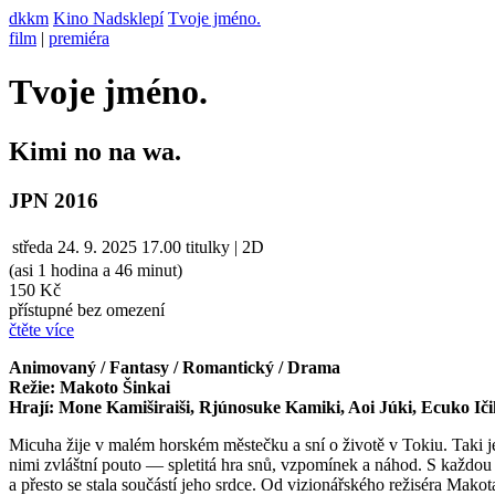
dkkm
Kino Nadsklepí
Tvoje jméno.
film
|
premiéra
Tvoje jméno.
Kimi no na wa.
JPN 2016
středa
24. 9. 2025
17.00
titulky | 2D
(asi 1 hodina a 46 minut)
150 Kč
přístupné bez omezení
čtěte více
Animovaný / Fantasy / Romantický / Drama
Režie: Makoto Šinkai
Hrají: Mone Kamiširaiši, Rjúnosuke Kamiki, Aoi Júki, Ecuko Ič
Micuha žije v malém horském městečku a sní o životě v Tokiu. Taki je
nimi zvláštní pouto — spletitá hra snů, vzpomínek a náhod. S každou d
a přesto se stala součástí jeho srdce. Od vizionářského režiséra Mak