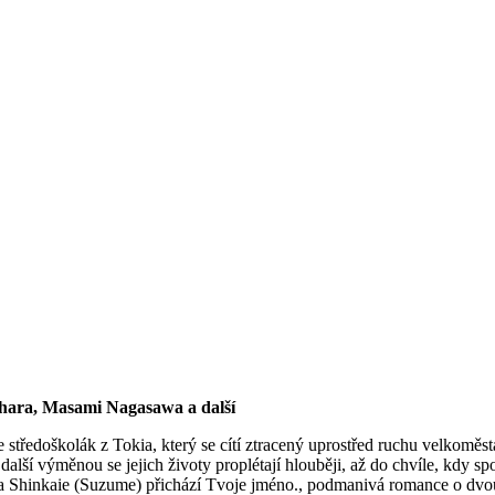
ihara, Masami Nagasawa a další
 středoškolák z Tokia, který se cítí ztracený uprostřed ruchu velkoměs
alší výměnou se jejich životy proplétají hlouběji, až do chvíle, kdy sp
ota Shinkaie (Suzume) přichází Tvoje jméno., podmanivá romance o dvou 