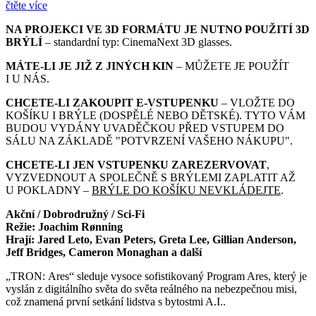
čtěte více
NA PROJEKCI VE 3D FORMÁTU JE NUTNO POUŽITÍ 3D
BRÝLÍ
– standardní typ: CinemaNext 3D glasses.
MÁTE-LI JE JIŽ Z JINÝCH KIN
– MŮŽETE JE POUŽÍT
I U NÁS.
CHCETE-LI ZAKOUPIT E-VSTUPENKU
– VLOŽTE DO
KOŠÍKU I BRÝLE (DOSPĚLÉ NEBO DĚTSKÉ). TYTO VÁM
BUDOU VYDÁNY UVADĚČKOU PŘED VSTUPEM DO
SÁLU NA ZÁKLADĚ "POTVRZENÍ VAŠEHO NÁKUPU".
CHCETE-LI JEN VSTUPENKU ZAREZERVOVAT
,
VYZVEDNOUT A SPOLEČNĚ S BRÝLEMI ZAPLATIT AŽ
U POKLADNY –
BRÝLE DO KOŠÍKU NEVKLÁDEJTE
.
Akční / Dobrodružný / Sci-Fi
Režie: Joachim Rønning
Hrají: Jared Leto, Evan Peters, Greta Lee, Gillian Anderson,
Jeff Bridges, Cameron Monaghan a další
„TRON: Ares“ sleduje vysoce sofistikovaný Program Ares, který je
vyslán z digitálního světa do světa reálného na nebezpečnou misi,
což znamená první setkání lidstva s bytostmi A.I..