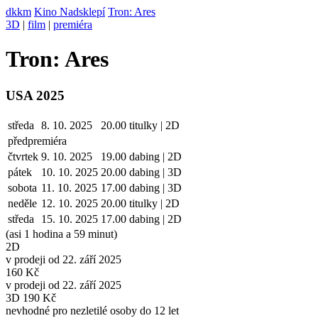
dkkm
Kino Nadsklepí
Tron: Ares
3D
|
film
|
premiéra
Tron: Ares
USA 2025
středa
8. 10. 2025
20.00
titulky | 2D
předpremiéra
čtvrtek
9. 10.
2025
19.00
dabing | 2D
pátek
10. 10.
2025
20.00
dabing | 3D
sobota
11. 10.
2025
17.00
dabing | 3D
neděle
12. 10.
2025
20.00
titulky | 2D
středa
15. 10.
2025
17.00
dabing | 2D
(asi 1 hodina a 59 minut)
2D
v prodeji od 22. září 2025
160 Kč
v prodeji od 22. září 2025
3D 190 Kč
nevhodné pro nezletilé osoby do 12 let