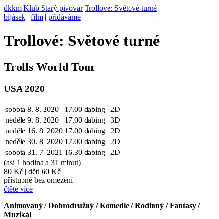
dkkm
Klub Starý pivovar
Trollové: Světové turné
bijásek
|
film
|
přidáváme
Trollové: Světové turné
Trolls World Tour
USA 2020
sobota
8. 8. 2020
17.00
dabing | 2D
neděle
9. 8.
2020
17.00
dabing | 3D
neděle
16. 8.
2020
17.00
dabing | 2D
neděle
30. 8.
2020
17.00
dabing | 2D
sobota
31. 7. 2021
16.30
dabing | 2D
(asi 1 hodina a 31 minut)
80 Kč
|
děti 60 Kč
přístupné bez omezení
čtěte více
Animovaný / Dobrodružný / Komedie / Rodinný / Fantasy /
Muzikál