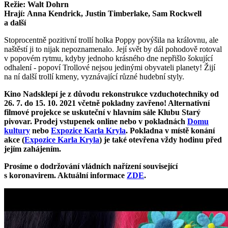
Režie: Walt Dohrn
Hrají: Anna Kendrick, Justin Timberlake, Sam Rockwell
a další
Stoprocentně pozitivní trollí holka Poppy povýšila na královnu, ale
naštěstí ji to nijak nepoznamenalo. Její svět by dál pohodově rotoval
v popovém rytmu, kdyby jednoho krásného dne nepřišlo šokující
odhalení - popoví Trollové nejsou jedinými obyvateli planety! Žijí
na ní další trollí kmeny, vyznávající různé hudební styly.
Kino Nadsklepí je z důvodu rekonstrukce vzduchotechniky od
26. 7. do 15. 10. 2021 včetně pokladny zavřeno! Alternativní
filmové projekce se uskuteční v hlavním sále Klubu Starý
pivovar. Prodej vstupenek online nebo v pokladnách
Domu
kultury
nebo
Expozice Karla Kryla
. Pokladna v místě konání
akce (
Expozice Karla Kryla
)
je také otevřena vždy hodinu před
jejím zahájením.
Prosíme o dodržování vládních nařízení související
s koronavirem. Aktuální informace
ZDE
.