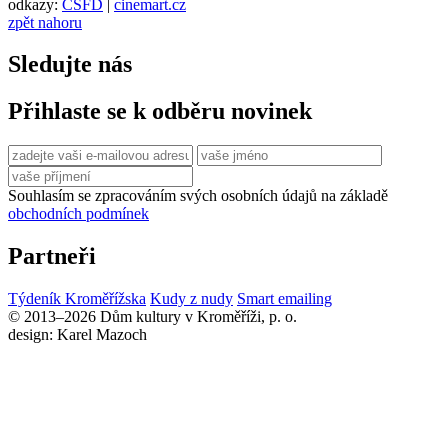
odkazy:
ČSFD
|
cinemart.cz
zpět nahoru
Sledujte nás
Přihlaste se k odběru novinek
Souhlasím se zpracováním svých osobních údajů na základě
obchodních podmínek
Partneři
Týdeník Kroměřížska
Kudy z nudy
Smart emailing
© 2013–2026 Dům kultury v Kroměříži, p. o.
design: Karel Mazoch