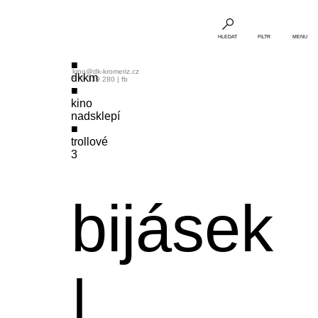
HLEDAT
FILTR
MENU
kino@dk-kromeriz.cz
dkkm
573 339 280
|
fb
kino
nadsklepí
trollové
3
bijásek
|