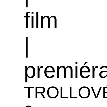
film
|
premiér
TROLLOV