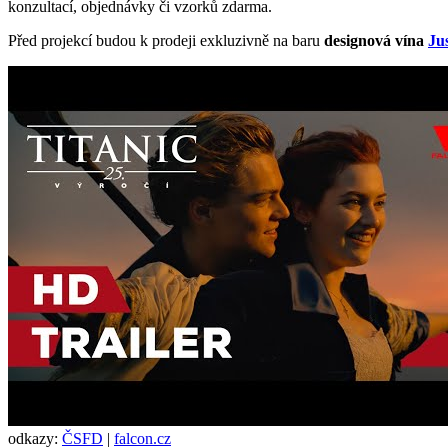
konzultací, objednávky či vzorků zdarma.
Před projekcí budou k prodeji exkluzivně na baru
designová vína
Ju
odkazy:
ČSFD
|
falcon.cz