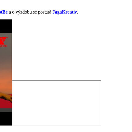
stBe
a o výzdobu se postará
JagaKreativ
.