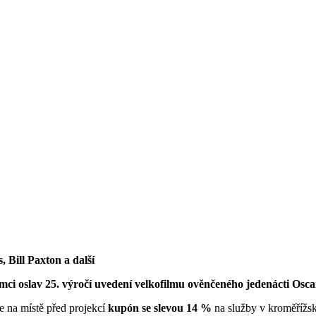
 Bill Paxton a další
mci oslav 25. výročí uvedení velkofilmu ověnčeného jedenácti Osc
e na místě před projekcí
kupón se slevou
14 %
na služby v kroměříž