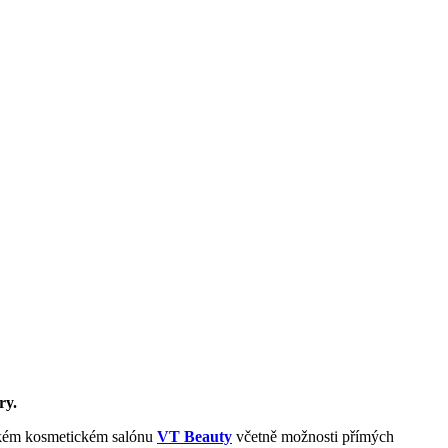
ary.
ském kosmetickém salónu
VT Beauty
včetně možnosti přímých