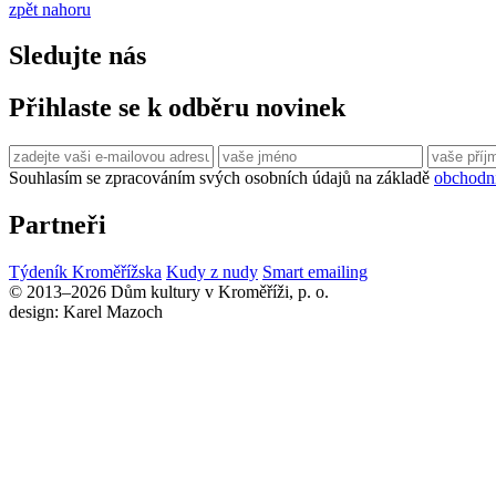
zpět nahoru
Sledujte nás
Přihlaste se k odběru novinek
Souhlasím se zpracováním svých osobních údajů na základě
obchodn
Partneři
Týdeník Kroměřížska
Kudy z nudy
Smart emailing
© 2013–2026 Dům kultury v Kroměříži, p. o.
design: Karel Mazoch