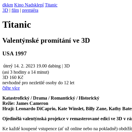
dkkm
Kino Nadsklepí
Titanic
3D
|
film
|
premiéra
Titanic
Valentýnské promítání ve 3D
USA 1997
úterý
14. 2. 2023
19.00
dabing | 3D
(asi 3 hodiny a 14 minut)
3D 160 Kč
nevhodné pro nezletilé osoby do 12 let
čtěte více
Katastrofický / Drama / Romantický / Historický
Režie: James Cameron
Hrají: Leonardo DiCaprio, Kate Winslet, Billy Zane, Kathy Bates,
Ojedinělá valentýnská projekce v remasterované edici ve 3D v rá
Ke každé koupené vstupence (ať už online nebo na pokladně) obdržít