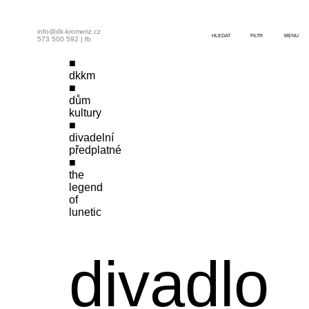
info@dk-kromeriz.cz
HLEDAT
FILTR
MENU
573 500 592
|
fb
dkkm
dům
kultury
divadelní
předplatné
the
legend
of
lunetic
divadlo