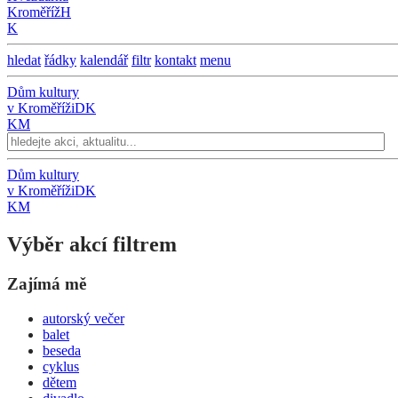
Kroměříž
H
K
hledat
řádky
kalendář
filtr
kontakt
menu
Dům kultury
v Kroměříži
DK
KM
Dům kultury
v Kroměříži
DK
KM
Výběr akcí filtrem
Zajímá mě
autorský večer
balet
beseda
cyklus
dětem