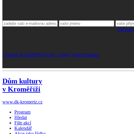
Přihlaste se k odběru novinek
Souhlasím se zpracováním svých osobních údajů na základě
obchodn
Partneři
Týdeník Kroměřížska
Kudy z nudy
Smart emailing
© 2013–2026 Dům kultury v Kroměříži, p. o.
design: Karel Mazoch
Dům kultury
v Kroměříži
www.dk-kromeriz.cz
Program
Hledat
Filtr akcí
Kalendář
Akce jako řádky