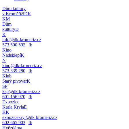
Dům kultury
v Kroměříži
DK
KM
Dům
kultury
D
K
info@dk-kromeriz.cz
573 500 592
|
fb
Kino
Nadsklepí
K
N
kino@dk-kromeriz.cz
573 339 280
|
fb
Klub
Starý pivovar
K
SP
ksp@dk-kromeriz.cz
601 156 970
|
fb
Expozice
Karla Kryla
E
KK
expozicekryl@dk-kromeriz.cz
602 665 903
|
fb
Hvězdárna