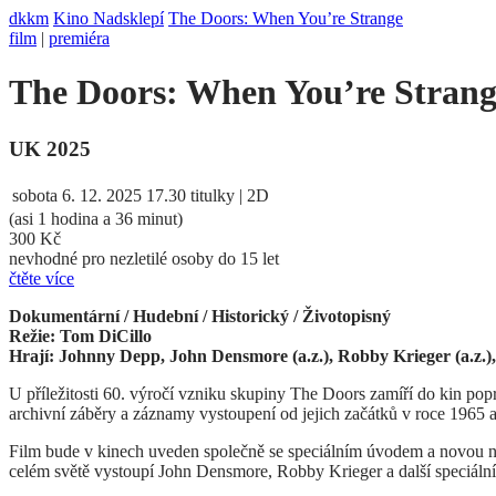
dkkm
Kino Nadsklepí
The Doors: When You’re Strange
film
|
premiéra
The Doors: When You’re Strang
UK 2025
sobota
6. 12. 2025
17.30
titulky | 2D
(asi 1 hodina a 36 minut)
300 Kč
nevhodné pro nezletilé osoby do 15 let
čtěte více
Dokumentární / Hudební / Historický / Životopisný
Režie: Tom DiCillo
Hrají: Johnny Depp, John Densmore (a.z.), Robby Krieger (a.z.), Ra
U příležitosti 60. výročí vzniku skupiny The Doors zamíří do kin
archivní záběry a záznamy vystoupení od jejich začátků v roce 1965
Film bude v kinech uveden společně se speciálním úvodem a novou na
celém světě vystoupí John Densmore, Robby Krieger a další speciální