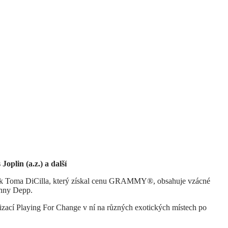
oplin (a.z.) a další
ímek Toma DiCilla, který získal cenu GRAMMY®, obsahuje vzácné
hnny Depp.
izací Playing For Change v ní na různých exotických místech po