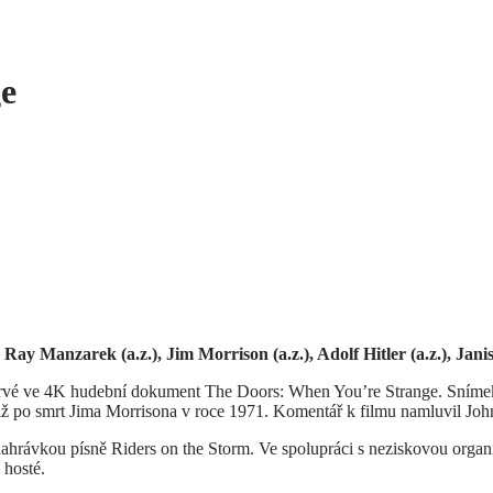
e
y Manzarek (a.z.), Jim Morrison (a.z.), Adolf Hitler (a.z.), Janis J
 poprvé ve 4K hudební dokument The Doors: When You’re Strange. Sn
 až po smrt Jima Morrisona v roce 1971. Komentář k filmu namluvil Jo
hrávkou písně Riders on the Storm. Ve spolupráci s neziskovou organ
 hosté.