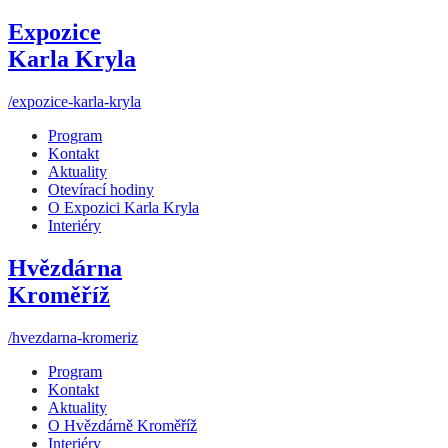
Expozice
Karla Kryla
/expozice-karla-kryla
Program
Kontakt
Aktuality
Otevírací hodiny
O Expozici Karla Kryla
Interiéry
Hvězdárna
Kroměříž
/hvezdarna-kromeriz
Program
Kontakt
Aktuality
O Hvězdárně Kroměříž
Interiéry