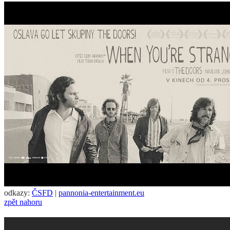
odkazy:
ČSFD
|
pannonia-entertainment.eu
zpět nahoru
Sledujte nás