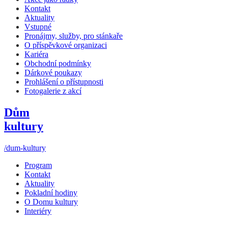
Kontakt
Aktuality
Vstupné
Pronájmy, služby, pro stánkaře
O příspěvkové organizaci
Kariéra
Obchodní podmínky
Dárkové poukazy
Prohlášení o přístupnosti
Fotogalerie z akcí
Dům
kultury
/dum-kultury
Program
Kontakt
Aktuality
Pokladní hodiny
O Domu kultury
Interiéry