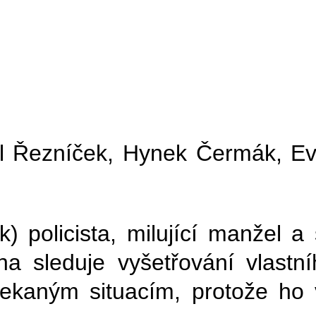
el Řezníček, Hynek Čermák, Ev
) policista, milující manžel a
a sleduje vyšetřování vlastn
aným situacím, protože ho v