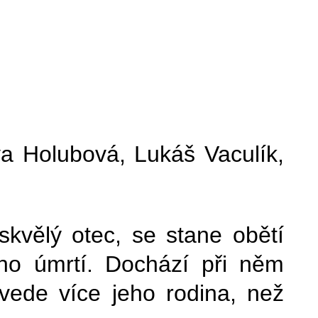
a Holubová, Lukáš Vaculík,
 skvělý otec, se stane obětí
ího úmrtí. Dochází při něm
ede více jeho rodina, než