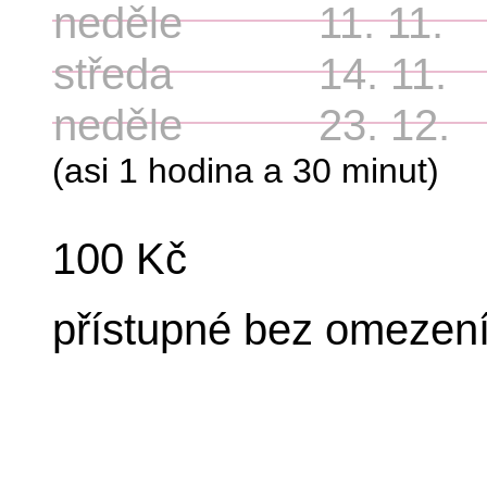
neděle
11. 11.
středa
14. 11.
neděle
23. 12.
(asi 1 hodina a 30 minut)
100 Kč
přístupné bez omezen