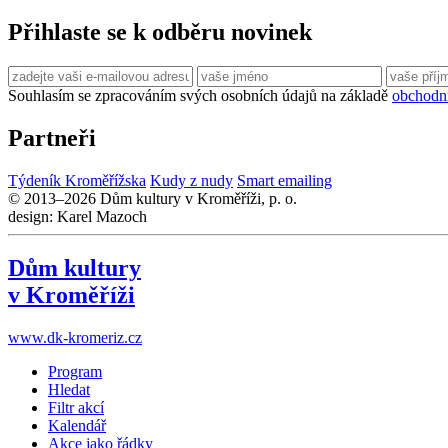
Přihlaste se k odběru novinek
Souhlasím se zpracováním svých osobních údajů na základě
obchodn
Partneři
Týdeník Kroměřížska
Kudy z nudy
Smart emailing
© 2013–2026 Dům kultury v Kroměříži, p. o.
design: Karel Mazoch
Dům kultury
v Kroměříži
www.dk-kromeriz.cz
Program
Hledat
Filtr akcí
Kalendář
Akce jako řádky