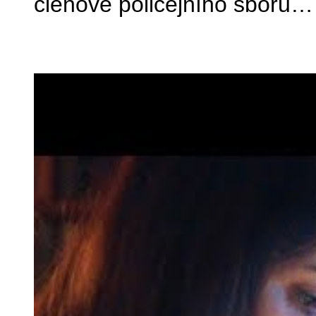
členové policejního sboru…