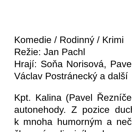
Komedie / Rodinný / Krimi
Režie: Jan Pachl
Hrají: Soňa Norisová, Pav
Václav Postránecký a další
Kpt. Kalina (Pavel Řezníček
autonehody. Z pozice duch
k mnoha humorným a neček