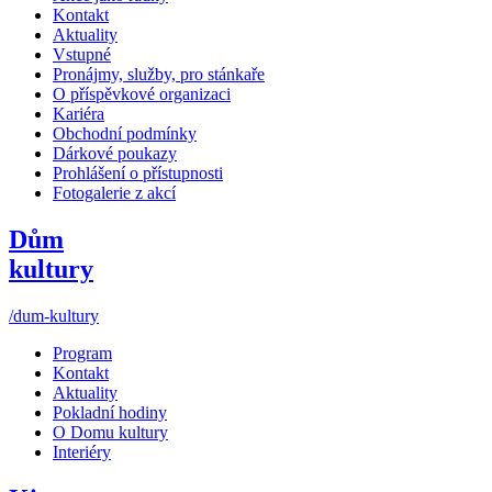
Kontakt
Aktuality
Vstupné
Pronájmy, služby, pro stánkaře
O příspěvkové organizaci
Kariéra
Obchodní podmínky
Dárkové poukazy
Prohlášení o přístupnosti
Fotogalerie z akcí
Dům
kultury
/dum-kultury
Program
Kontakt
Aktuality
Pokladní hodiny
O Domu kultury
Interiéry