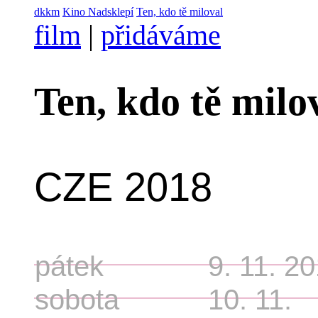
dkkm
Kino Nadsklepí
Ten, kdo tě miloval
film
|
přidáváme
Ten, kdo tě milo
CZE 2018
pátek
9. 11. 2
sobota
10. 11.