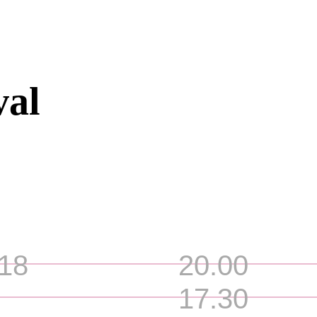
val
018
20.00
17.30