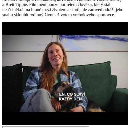
a Brett Tippie. Film není pouze portrétem člověka, který stál
nesčetněkrát na hraně mezi životem a smrtí, ale zároveň odráží jeho
snahu skloubit rodinný život s životem vrcholového sportovce.