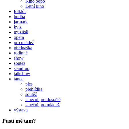
Kino odpo
Letní kino
folklór
hudba
jarmark
kvíz
muzikál
opera
pro mládež
přednáška
rodinné
show
soutěž
stand-up
talkshow
tanec
ples
přehlídka
soutěž
taneční pro dospělé
taneční pro mládež
výstava
Pustí mě tam?