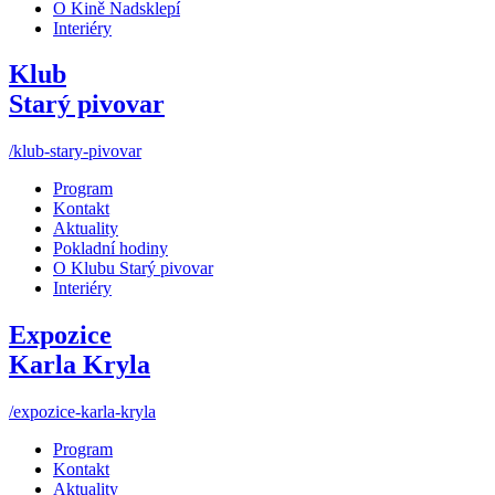
O Kině Nadsklepí
Interiéry
Klub
Starý pivovar
/klub-stary-pivovar
Program
Kontakt
Aktuality
Pokladní hodiny
O Klubu Starý pivovar
Interiéry
Expozice
Karla Kryla
/expozice-karla-kryla
Program
Kontakt
Aktuality