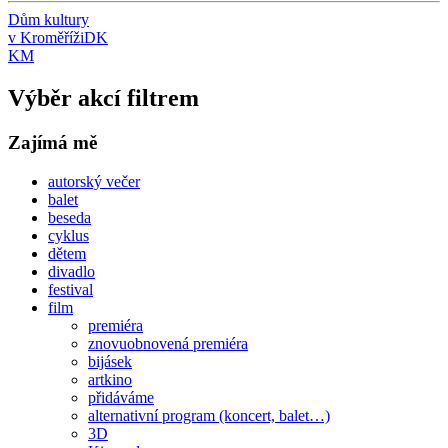
Dům kultury
v Kroměříži
DK
KM
Výběr akcí filtrem
Zajímá mě
autorský večer
balet
beseda
cyklus
dětem
divadlo
festival
film
premiéra
znovuobnovená premiéra
bijásek
artkino
přidáváme
alternativní program (koncert, balet…)
3D