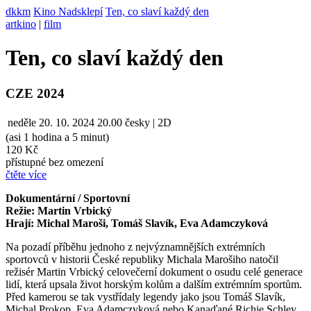
dkkm
Kino Nadsklepí
Ten, co slaví každý den
artkino
|
film
Ten, co slaví každý den
CZE 2024
neděle
20. 10. 2024
20.00
česky | 2D
(asi 1 hodina a 5 minut)
120 Kč
přístupné bez omezení
čtěte více
Dokumentární / Sportovní
Režie: Martin Vrbický
Hrají: Michal Maroši, Tomáš Slavík, Eva Adamczyková
Na pozadí příběhu jednoho z nejvýznamnějších extrémních
sportovců v historii České republiky Michala Marošiho natočil
režisér Martin Vrbický celovečerní dokument o osudu celé generace
lidí, která upsala život horským kolům a dalším extrémním sportům.
Před kamerou se tak vystřídaly legendy jako jsou Tomáš Slavík,
Michal Prokop, Eva Adamczyková nebo Kanaďané Richie Schley