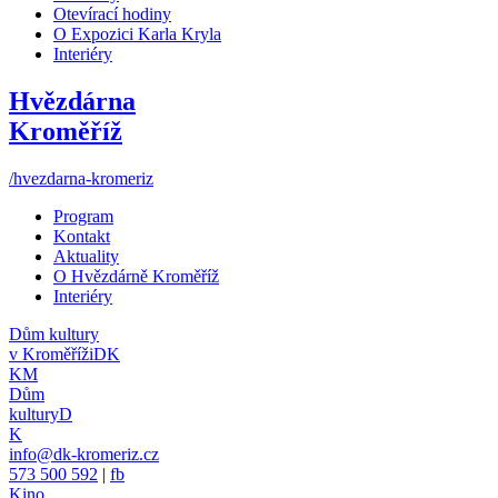
Otevírací hodiny
O Expozici Karla Kryla
Interiéry
Hvězdárna
Kroměříž
/hvezdarna-kromeriz
Program
Kontakt
Aktuality
O Hvězdárně Kroměříž
Interiéry
Dům kultury
v Kroměříži
DK
KM
Dům
kultury
D
K
info@dk-kromeriz.cz
573 500 592
|
fb
Kino