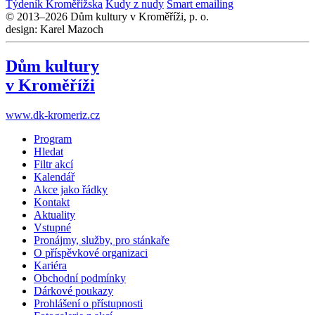
Týdeník Kroměřížska
Kudy z nudy
Smart emailing
© 2013–2026 Dům kultury v Kroměříži, p. o.
design: Karel Mazoch
Dům kultury
v Kroměříži
www.dk-kromeriz.cz
Program
Hledat
Filtr akcí
Kalendář
Akce jako řádky
Kontakt
Aktuality
Vstupné
Pronájmy, služby, pro stánkaře
O příspěvkové organizaci
Kariéra
Obchodní podmínky
Dárkové poukazy
Prohlášení o přístupnosti