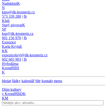
Nadsklepí
K
N
kino@dk-kromeriz.cz
573 339 280
|
fb
Klub
Starý pivovar
K
SP
ksp@dk-kromeriz.cz
601 156 970
|
fb
Expozice
Karla Kryla
E
KK
expozicekryl@dk-kromeriz.cz
602 665 903
|
fb
Hvězdárna
Kroměříž
H
K
hledat
řádky
kalendář
filtr
kontakt
menu
Dům kultury
v Kroměříži
DK
KM