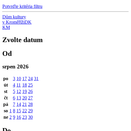
Potvrďte kritéria filtru
Dům kultury
v Kroměříži
DK
KM
Zvolte datum
Od
srpen 2026
po
3
10
17
24
31
út
4
11
18
25
st
5
12
19
26
čt
6
13
20
27
pá
7
14
21
28
so
1
8
15
22
29
ne
2
9
16
23
30
Do