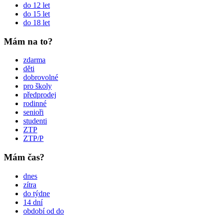
do 12 let
do 15 let
do 18 let
Mám na to?
zdarma
děti
dobrovolné
pro školy
předprodej
rodinné
senioři
studenti
ZTP
ZTP/P
Mám čas?
dnes
zítra
do týdne
14 dní
období od do