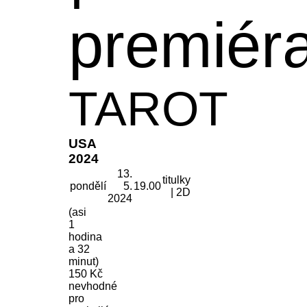
premiér
TAROT
USA
2024
13.
titulky
pondělí
5.
19.00
| 2D
2024
(asi
1
hodina
a 32
minut)
150 Kč
nevhodné
pro