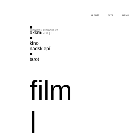
HLEDAT
FILTR
MENU
kino@dk-kromeriz.cz
dkkm
573 339 280
|
fb
kino
nadsklepí
tarot
film
|