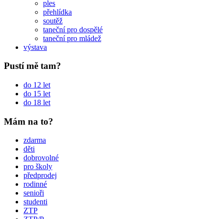
ples
přehlídka
soutěž
taneční pro dospělé
taneční pro mládež
výstava
Pustí mě tam?
do 12 let
do 15 let
do 18 let
Mám na to?
zdarma
děti
dobrovolné
pro školy
předprodej
rodinné
senioři
studenti
ZTP