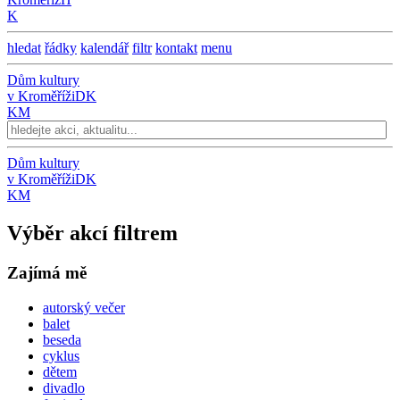
K
hledat
řádky
kalendář
filtr
kontakt
menu
Dům kultury
v Kroměříži
DK
KM
Dům kultury
v Kroměříži
DK
KM
Výběr akcí filtrem
Zajímá mě
autorský večer
balet
beseda
cyklus
dětem
divadlo