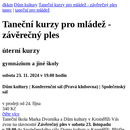
dkkm
Dům kultury
Taneční kurzy pro mládež - závěrečný ples
tanec
|
taneční pro mládež
Taneční kurzy pro mládež -
závěrečný ples
úterní kurzy
gymnázium a jiné školy
sobota 23. 11. 2024 v 19.00 hodin
Dům kultury
|
Konferenční sál (Pravá klubovna)
|
Společenský
sál
v prodeji od 24. října
340 Kč
čtěte více
Taneční škola Marka Dvorníka a Dům kultury v Kroměříži Vás
zvou na slavnostní
Závěrečný ples v sobotu 23. listopadu
v 19.00
do Společenského sálu Domu kultury v Kroměříži. Přijďte