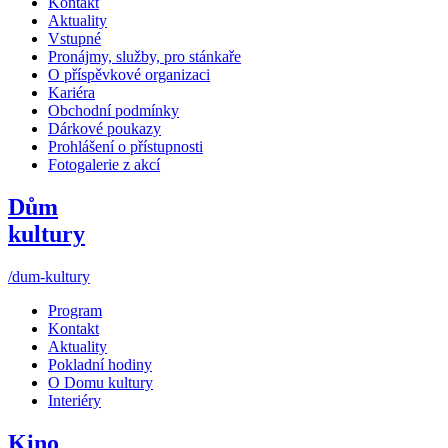
Kontakt
Aktuality
Vstupné
Pronájmy, služby, pro stánkaře
O příspěvkové organizaci
Kariéra
Obchodní podmínky
Dárkové poukazy
Prohlášení o přístupnosti
Fotogalerie z akcí
Dům
kultury
/dum-kultury
Program
Kontakt
Aktuality
Pokladní hodiny
O Domu kultury
Interiéry
Kino