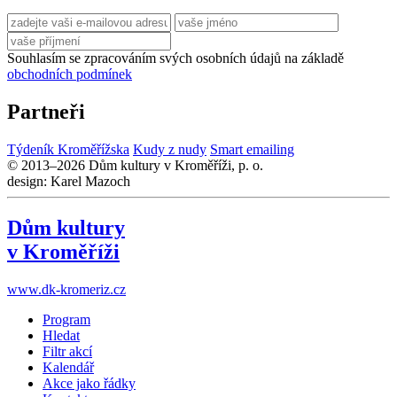
Souhlasím se zpracováním svých osobních údajů na základě
obchodních podmínek
Partneři
Týdeník Kroměřížska
Kudy z nudy
Smart emailing
© 2013–2026 Dům kultury v Kroměříži, p. o.
design: Karel Mazoch
Dům kultury
v Kroměříži
www.dk-kromeriz.cz
Program
Hledat
Filtr akcí
Kalendář
Akce jako řádky