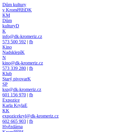
Dům kultury
v Kroměříži
DK
KM
Dům
kultury
D
K
info@dk-kromeriz.cz
573 500 592
|
fb
Kino
Nadsklepí
K
N
kino@dk-kromeriz.cz
573 339 280
|
fb
Klub
Starý pivovar
K
SP
ksp@dk-kromeriz.cz
601 156 970
|
fb
Expozice
Karla Kryla
E
KK
expozicekryl@dk-kromeriz.cz
602 665 903
|
fb
Hvězdárna
Kroměříž
H