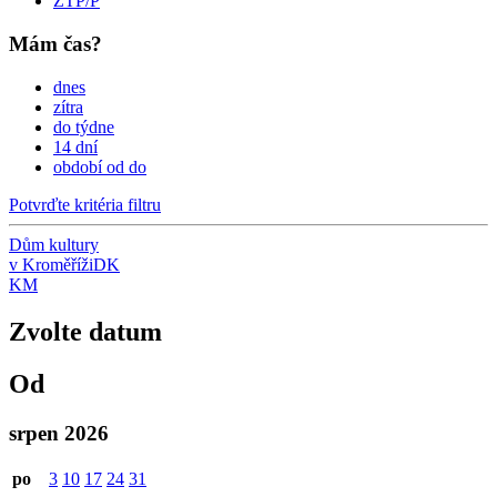
ZTP/P
Mám čas?
dnes
zítra
do týdne
14 dní
období od do
Potvrďte kritéria filtru
Dům kultury
v Kroměříži
DK
KM
Zvolte datum
Od
srpen 2026
po
3
10
17
24
31