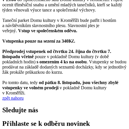
ocenit tříměsíční snahu a umění mladých tanečníků, kteří se každý
týden věnovali výuce tance a společenské výchovy.
Taneční parket Domu kultury v Kroměříži bude patřit i hostům
a návštěvníkům slavnostního plesu. Slavnostní ples je
veřejný.
Vstup ve společenském oděvu.
Vstupenka pouze na sezení za 340Kč.
Předprodej vstupenek od čtvrtku 24. října do čtvrtku 7.
listopadu včetně
pouze v pokladně Domu kultury (v době
pokladních hodin)
s omezením 4 ks na osobu
. Vstupenky se budou
prodávat na základě dodaných seznamů docházky, kdy se jednotlivý
žák prokáže průkazkou do kurzu.
Po tomto datu, tedy
od pátku 8. listopadu, jsou všechny zbylé
vstupenky ve volném prodeji
v pokladně Domu kultury
v Kroměříži.
zpět nahoru
Sledujte nás
Přihlaste se k odběru novinek