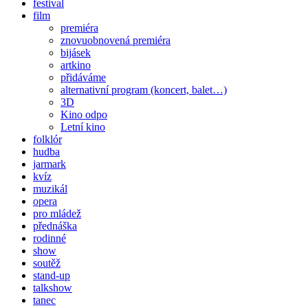
festival
film
premiéra
znovuobnovená premiéra
bijásek
artkino
přidáváme
alternativní program (koncert, balet…)
3D
Kino odpo
Letní kino
folklór
hudba
jarmark
kvíz
muzikál
opera
pro mládež
přednáška
rodinné
show
soutěž
stand-up
talkshow
tanec