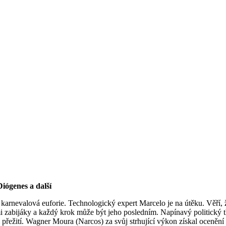
iógenes a další
e karnevalová euforie. Technologický expert Marcelo je na útěku. Věří,
zabijáky a každý krok může být jeho posledním. Napínavý politický th
řežití. Wagner Moura (Narcos) za svůj strhující výkon získal ocenění p