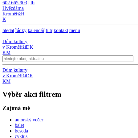
602 665 903
|
fb
Hvězdárna
Kroměříž
H
K
hledat
řádky
kalendář
filtr
kontakt
menu
Dům kultury
v Kroměříži
DK
KM
Dům kultury
v Kroměříži
DK
KM
Výběr akcí filtrem
Zajímá mě
autorský večer
balet
beseda
cyklus