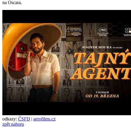
na Oscara.
odkazy:
ČSFD
|
aerofilms.cz
zpět nahoru