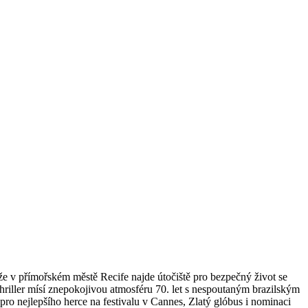
 že v přímořském městě Recife najde útočiště pro bezpečný život se
riller mísí znepokojivou atmosféru 70. let s nespoutaným brazilským
ro nejlepšího herce na festivalu v Cannes, Zlatý glóbus i nominaci