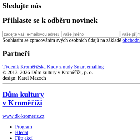
Sledujte nás
Přihlaste se k odběru novinek
Souhlasím se zpracováním svých osobních údajů na základě
obchodn
Partneři
Týdeník Kroměřížska
Kudy z nudy
Smart emailing
© 2013–2026 Dům kultury v Kroměříži, p. o.
design: Karel Mazoch
Dům kultury
v Kroměříži
www.dk-kromeriz.cz
Program
Hledat
Filtr akcí