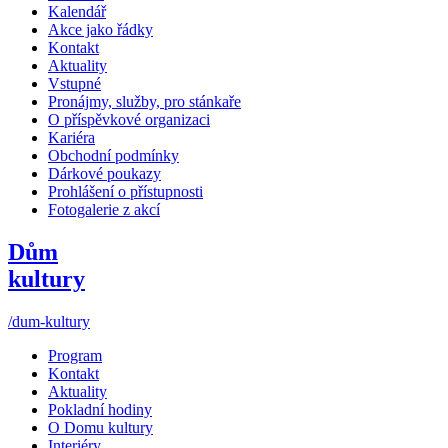
Kalendář
Akce jako řádky
Kontakt
Aktuality
Vstupné
Pronájmy, služby, pro stánkaře
O příspěvkové organizaci
Kariéra
Obchodní podmínky
Dárkové poukazy
Prohlášení o přístupnosti
Fotogalerie z akcí
Dům
kultury
/dum-kultury
Program
Kontakt
Aktuality
Pokladní hodiny
O Domu kultury
Interiéry