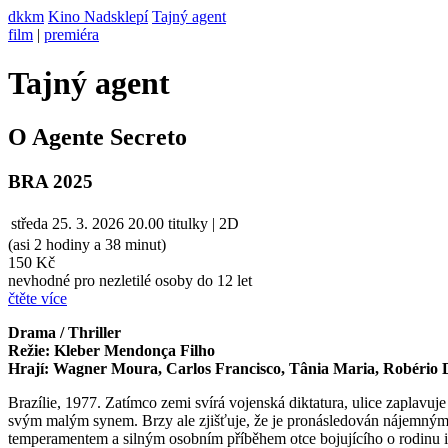
dkkm
Kino Nadsklepí
Tajný agent
film
|
premiéra
Tajný agent
O Agente Secreto
BRA 2025
středa
25. 3. 2026
20.00
titulky | 2D
(asi 2 hodiny a 38 minut)
150 Kč
nevhodné pro nezletilé osoby do 12 let
čtěte více
Drama / Thriller
Režie: Kleber Mendonça Filho
Hrají: Wagner Moura, Carlos Francisco, Tânia Maria, Robério D
Brazílie, 1977. Zatímco zemi svírá vojenská diktatura, ulice zaplavuj
svým malým synem. Brzy ale zjišťuje, že je pronásledován nájemnými 
temperamentem a silným osobním příběhem otce bojujícího o rodinu i p