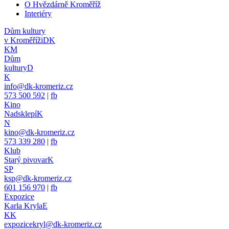
O Hvězdárně Kroměříž
Interiéry
Dům kultury
v Kroměříži
DK
KM
Dům
kultury
D
K
info@dk-kromeriz.cz
573 500 592
|
fb
Kino
Nadsklepí
K
N
kino@dk-kromeriz.cz
573 339 280
|
fb
Klub
Starý pivovar
K
SP
ksp@dk-kromeriz.cz
601 156 970
|
fb
Expozice
Karla Kryla
E
KK
expozicekryl@dk-kromeriz.cz