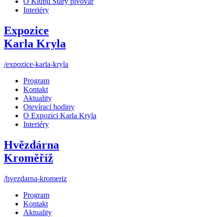
O Klubu Starý pivovar
Interiéry
Expozice
Karla Kryla
/expozice-karla-kryla
Program
Kontakt
Aktuality
Otevírací hodiny
O Expozici Karla Kryla
Interiéry
Hvězdárna
Kroměříž
/hvezdarna-kromeriz
Program
Kontakt
Aktuality