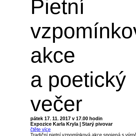
Pietní
vzpomínko
akce
a poetický
večer
pátek 17. 11. 2017 v 17.00 hodin
Expozice Karla Kryla
|
Starý pivovar
čtěte více
Tradiční pietní vzpomínková akce spojená s výr