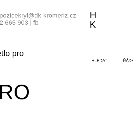
H
pozicekryl@dk-kromeriz.cz
2 665 903
|
fb
K
tlo pro
HLEDAT
ŘÁD
PRO