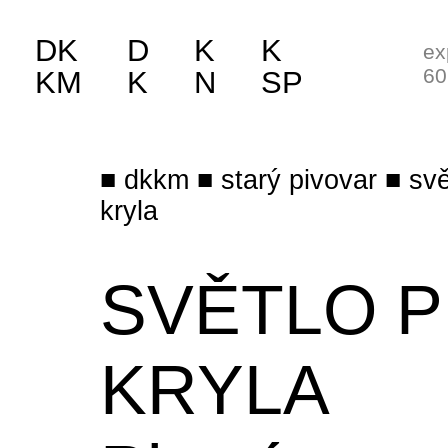
DK
D
K
K
ex
60
KM
K
N
SP
dkkm
starý pivovar
svě
kryla
SVĚTLO 
KRYLA