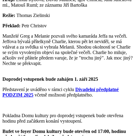
ml., Matouš Ruml; ze záznamu Jiří Bartoška
Režie:
Thomas Zielinski
Překlad:
Petr Christov
Manželé Greg a Melanie pozvali svého kamaráda Jeffa na večeři.
Jeffova bývalá přítelkyně Charlie, kterou pět let neviděl, se má
vdávat a za svědka si vybrala Melanii. Shodou okolností se Charlie
se svým vyvoleným objeví na společné večeři. Charlie ho miluje,
ačkoliv své přátele předem varuje, že je "trochu jiný". Jak moc jiný?
Nechte se překvapit.
Doprodej vstupenek bude zahájen 1. září 2025
Představení je uváděno v rámci cyklu
Divadelní předplatné
PODZIM 2025
včetně možnosti předplatného.
Pokladna Domu kultury pro doprodej vstupenek bude otevřena
hodinu před začátkem konání vystoupení.
Bufet ve foyer Domu kultury bude otevřen od 17:00, hodinu