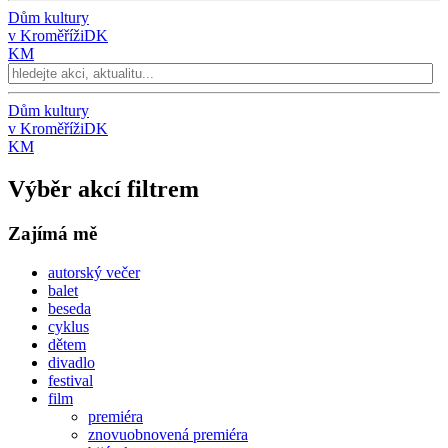
Dům kultury
v Kroměříži
DK
KM
Dům kultury
v Kroměříži
DK
KM
Výběr akcí filtrem
Zajímá mě
autorský večer
balet
beseda
cyklus
dětem
divadlo
festival
film
premiéra
znovuobnovená premiéra