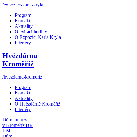
/expozice-karla-kryla
Program
Kontakt
Aktuality
Otevírací hodiny
O Expozici Karla Kryla
Interiéry
Hvězdárna
Kroměříž
/hvezdarna-kromeriz
Program
Kontakt
Aktuality
O Hvězdárně Kroměříž
Interiéry
Dům kultury
v Kroměříži
DK
KM
Dům