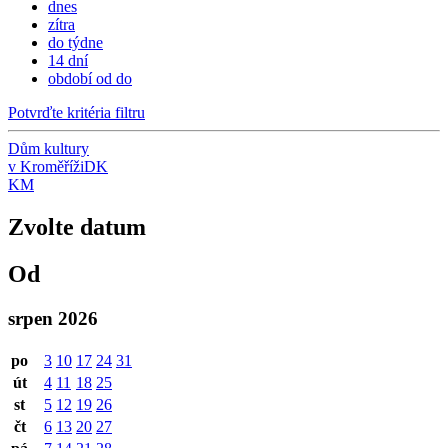
dnes
zítra
do týdne
14 dní
období od do
Potvrďte kritéria filtru
Dům kultury
v Kroměříži
DK
KM
Zvolte datum
Od
srpen 2026
po
3
10
17
24
31
út
4
11
18
25
st
5
12
19
26
čt
6
13
20
27