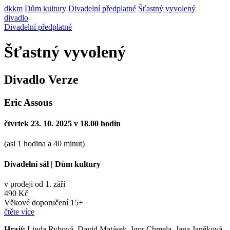
dkkm
Dům kultury
Divadelní předplatné
Šťastný vyvolený
divadlo
Divadelní předplatné
Šťastný vyvolený
Divadlo Verze
Eric Assous
čtvrtek 23. 10. 2025 v 18.00 hodin
(asi 1 hodina a 40 minut)
Divadelní sál
|
Dům kultury
v prodeji od 1. září
490 Kč
Věkové doporučení 15+
čtěte více
Hrají:
Linda Rybová, David Matásek, Igor Chmela, Jana Janěková