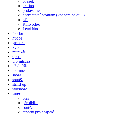
bijásek
artkino
přidáváme
alternativní program (koncert, balet…)
3D
Kino odpo
Letní kino
folklór
hudba
jarmark
kvíz
muzikál
opera
pro mládež
přednáška
rodinné
show
soutěž
stand-up
talkshow
tanec
ples
přehlídka
soutěž
taneční pro dospělé