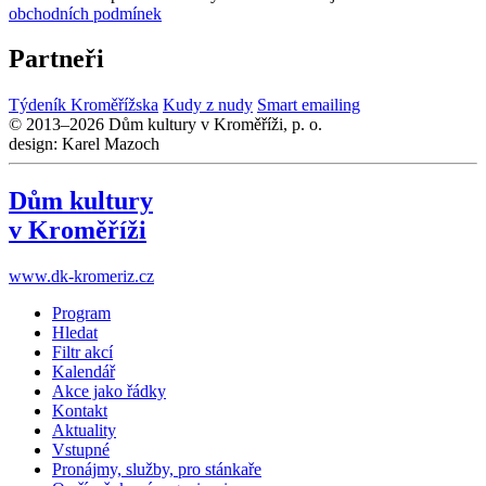
obchodních podmínek
Partneři
Týdeník Kroměřížska
Kudy z nudy
Smart emailing
© 2013–2026 Dům kultury v Kroměříži, p. o.
design: Karel Mazoch
Dům kultury
v Kroměříži
www.dk-kromeriz.cz
Program
Hledat
Filtr akcí
Kalendář
Akce jako řádky
Kontakt
Aktuality
Vstupné
Pronájmy, služby, pro stánkaře