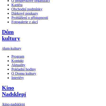
O příspěvkové organizaci
Kariéra
Obchodní podmínky
Dárkové poukazy
Prohlášení o přístupnosti
Fotogalerie z akcí
Dům
kultury
/dum-kultury
Program
Kontakt
Aktuality
Pokladní hodiny
O Domu kultury
Interiéry
Kino
Nadsklepí
/kino-nadsklepi