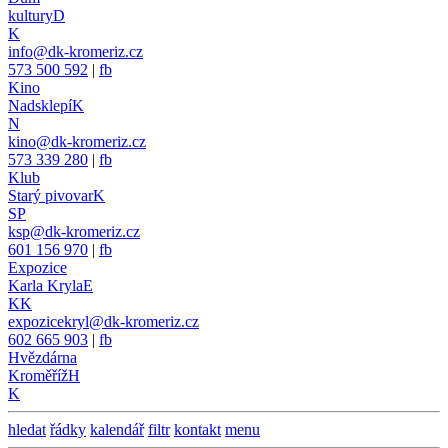
kultury
D
K
info@dk-kromeriz.cz
573 500 592
|
fb
Kino
Nadsklepí
K
N
kino@dk-kromeriz.cz
573 339 280
|
fb
Klub
Starý pivovar
K
SP
ksp@dk-kromeriz.cz
601 156 970
|
fb
Expozice
Karla Kryla
E
KK
expozicekryl@dk-kromeriz.cz
602 665 903
|
fb
Hvězdárna
Kroměříž
H
K
hledat
řádky
kalendář
filtr
kontakt
menu