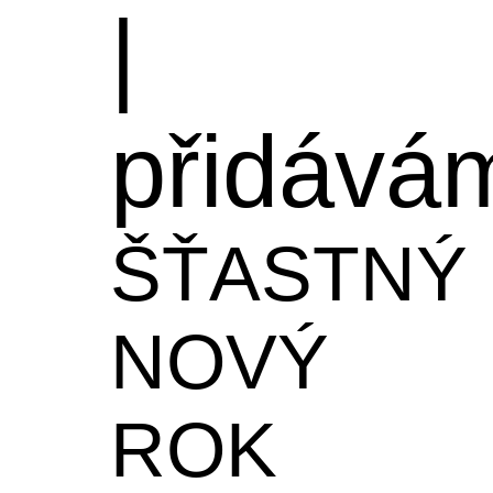
|
přidává
ŠŤASTNÝ
NOVÝ
ROK