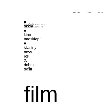
HLEDAT
FILTR
MENU
kino@dk-kromeriz.cz
dkkm
573 339 280
|
fb
kino
nadsklepí
šťastný
nový
rok
2:
dobro
došli
film