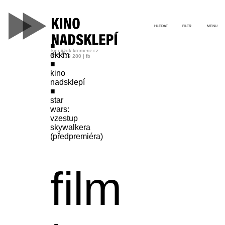
HLEDAT
FILTR
MENU
kino@dk-kromeriz.cz
dkkm
573 339 280
|
fb
kino
nadsklepí
star
wars:
vzestup
skywalkera
(předpremiéra)
film