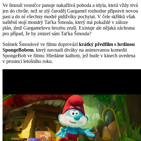
Ve šmoulí vesničce panuje nakažlivá pohoda a idyla, která vždy trvá
jen do chvíle, než se zlý čaroděj Gargamel rozhodne připravit novou
past a do ní všechny modré pidižvíky pochytat. V čele skřítků však
naštěstí stojí moudrý Taťka Šmoula, který má pokaždé v záloze
plán, jímž Gargamelovu hrozbu zruší. Existuje ale nějaká záchrana
pro případ, že by zmizel sám Taťka Šmoula?
Snímek Šmoulové ve filmu doprovází
krátký předfilm s hrdinou
SpongeBobem
, který navnadí diváky na animovanou komedii
SpongeBob ve filmu: Hledáme kalhoty, jež bude v kinech uvedena
v prosinci letošního roku.