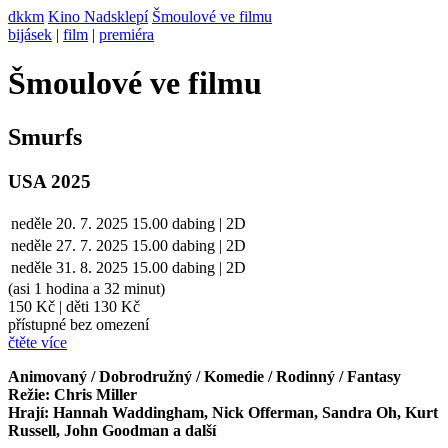
dkkm
Kino Nadsklepí
Šmoulové ve filmu
bijásek
|
film
|
premiéra
Šmoulové ve filmu
Smurfs
USA 2025
neděle
20. 7. 2025
15.00
dabing | 2D
neděle
27. 7.
2025
15.00
dabing | 2D
neděle
31. 8.
2025
15.00
dabing | 2D
(asi 1 hodina a 32 minut)
150 Kč
|
děti 130 Kč
přístupné bez omezení
čtěte více
Animovaný / Dobrodružný / Komedie / Rodinný / Fantasy
Režie: Chris Miller
Hrají: Hannah Waddingham, Nick Offerman, Sandra Oh, Kurt
Russell, John Goodman a další