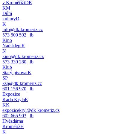
v Kroměříži
DK
KM
Dům
kultury
D
K
info@dk-kromeriz.cz
573 500 592
|
fb
Kino
Nadsklepí
K
N
kino@dk-kromeriz.cz
573 339 280
|
fb
Klub
Starý pivovar
K
SP
ksp@dk-kromeriz.cz
601 156 970
|
fb
Expozice
Karla Kryla
E
KK
expozicekryl@dk-kromeriz.cz
602 665 903
|
fb
Hvězdárna
Kroměříž
H
K