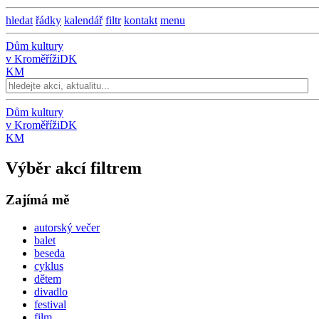
hledat
řádky
kalendář
filtr
kontakt
menu
Dům kultury
v Kroměříži
DK
KM
Dům kultury
v Kroměříži
DK
KM
Výběr akcí filtrem
Zajímá mě
autorský večer
balet
beseda
cyklus
dětem
divadlo
festival
film