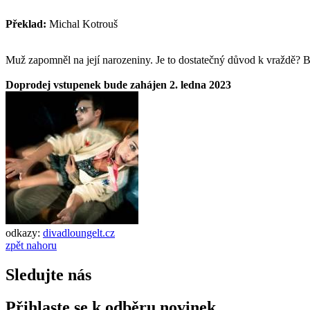
Překlad:
Michal Kotrouš
Muž zapomněl na její narozeniny. Je to dostatečný důvod k vraždě? Bl
Doprodej vstupenek bude zahájen 2. ledna 2023
odkazy:
divadloungelt.cz
zpět nahoru
Sledujte nás
Přihlaste se k odběru novinek