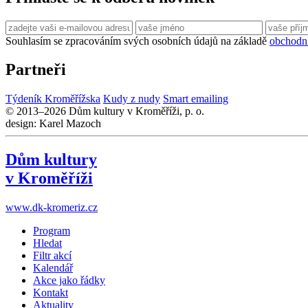
Souhlasím se zpracováním svých osobních údajů na základě
obchodn
Partneři
Týdeník Kroměřížska
Kudy z nudy
Smart emailing
© 2013–2026 Dům kultury v Kroměříži, p. o.
design: Karel Mazoch
Dům kultury
v Kroměříži
www.dk-kromeriz.cz
Program
Hledat
Filtr akcí
Kalendář
Akce jako řádky
Kontakt
Aktuality