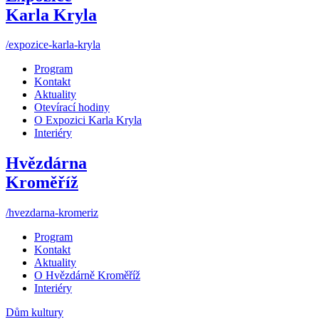
Karla Kryla
/expozice-karla-kryla
Program
Kontakt
Aktuality
Otevírací hodiny
O Expozici Karla Kryla
Interiéry
Hvězdárna
Kroměříž
/hvezdarna-kromeriz
Program
Kontakt
Aktuality
O Hvězdárně Kroměříž
Interiéry
Dům kultury