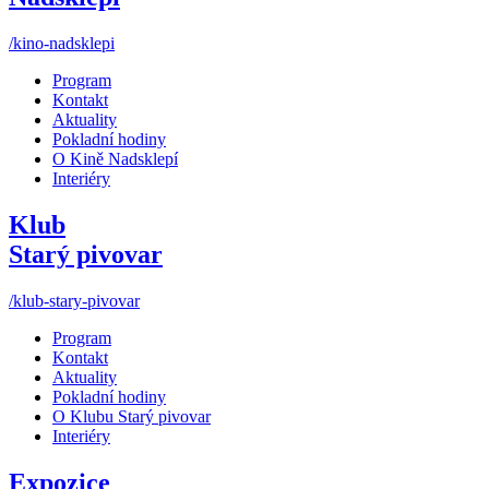
/kino-nadsklepi
Program
Kontakt
Aktuality
Pokladní hodiny
O Kině Nadsklepí
Interiéry
Klub
Starý pivovar
/klub-stary-pivovar
Program
Kontakt
Aktuality
Pokladní hodiny
O Klubu Starý pivovar
Interiéry
Expozice