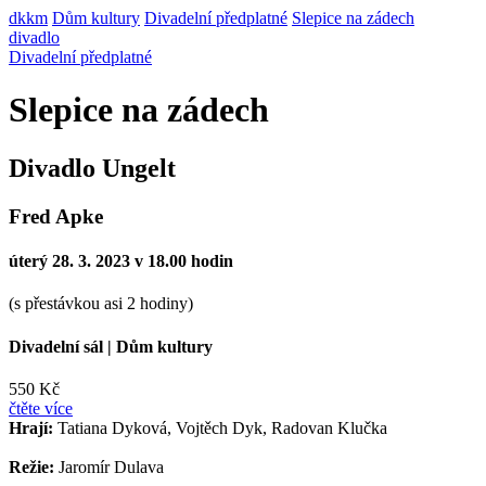
dkkm
Dům kultury
Divadelní předplatné
Slepice na zádech
divadlo
Divadelní předplatné
Slepice na zádech
Divadlo Ungelt
Fred Apke
úterý 28. 3. 2023 v 18.00 hodin
(s přestávkou asi 2 hodiny)
Divadelní sál
|
Dům kultury
550 Kč
čtěte více
Hrají:
Tatiana Dyková, Vojtěch Dyk, Radovan Klučka
Režie:
Jaromír Dulava