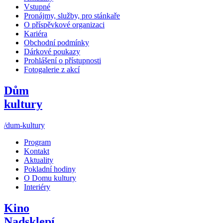
Vstupné
Pronájmy, služby, pro stánkaře
O příspěvkové organizaci
Kariéra
Obchodní podmínky
Dárkové poukazy
Prohlášení o přístupnosti
Fotogalerie z akcí
Dům
kultury
/dum-kultury
Program
Kontakt
Aktuality
Pokladní hodiny
O Domu kultury
Interiéry
Kino
Nadsklepí