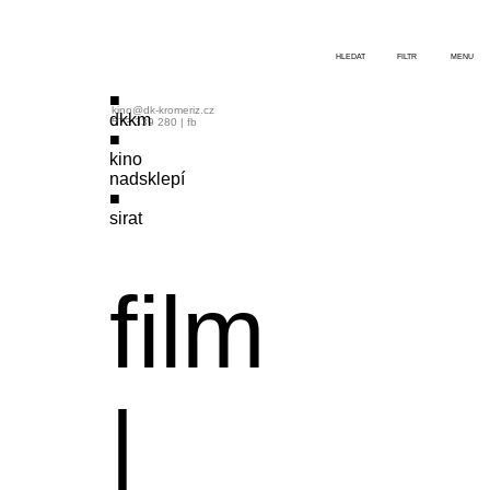
HLEDAT
FILTR
MENU
kino@dk-kromeriz.cz
dkkm
573 339 280
|
fb
kino
nadsklepí
sirat
film
|