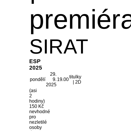
premiér
SIRAT
ESP
2025
29.
titulky
pondělí
9.
19.00
| 2D
2025
(asi
2
hodiny)
150 Kč
nevhodné
pro
nezletilé
osoby