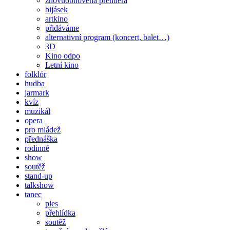
znovuobnovená premiéra
bijásek
artkino
přidáváme
alternativní program (koncert, balet…)
3D
Kino odpo
Letní kino
folklór
hudba
jarmark
kvíz
muzikál
opera
pro mládež
přednáška
rodinné
show
soutěž
stand-up
talkshow
tanec
ples
přehlídka
soutěž