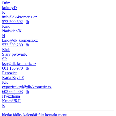
Dům
kultury
D
K
info@dk-kromeriz.cz
573 500 592
|
fb
Kino
Nadsklepí
K
N
kino@dk-kromeriz.cz
573 339 280
|
fb
Klub
Starý pivovar
K
SP
ksp@dk-kromeriz.cz
601 156 970
|
fb
Expozice
Karla Kryla
E
KK
expozicekryl@dk-kromeriz.cz
602 665 903
|
fb
Hvězdárna
Kroměříž
H
K
hledat
řádky
kalendář
filtr
kontakt
menu