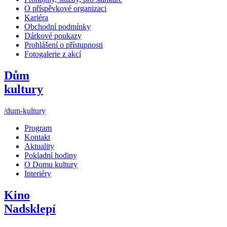
O příspěvkové organizaci
Kariéra
Obchodní podmínky
Dárkové poukazy
Prohlášení o přístupnosti
Fotogalerie z akcí
Dům
kultury
/dum-kultury
Program
Kontakt
Aktuality
Pokladní hodiny
O Domu kultury
Interiéry
Kino
Nadsklepí