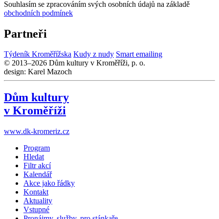
Souhlasím se zpracováním svých osobních údajů na základě
obchodních podmínek
Partneři
Týdeník Kroměřížska
Kudy z nudy
Smart emailing
© 2013–2026 Dům kultury v Kroměříži, p. o.
design: Karel Mazoch
Dům kultury
v Kroměříži
www.dk-kromeriz.cz
Program
Hledat
Filtr akcí
Kalendář
Akce jako řádky
Kontakt
Aktuality
Vstupné
Pronájmy, služby, pro stánkaře