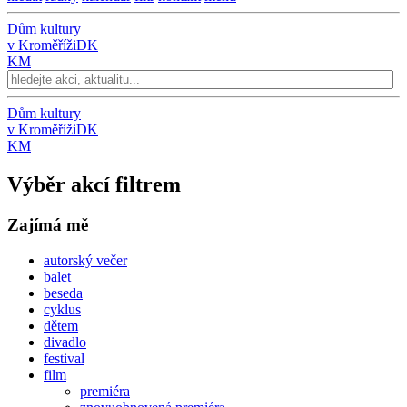
Dům kultury
v Kroměříži
DK
KM
Dům kultury
v Kroměříži
DK
KM
Výběr akcí filtrem
Zajímá mě
autorský večer
balet
beseda
cyklus
dětem
divadlo
festival
film
premiéra