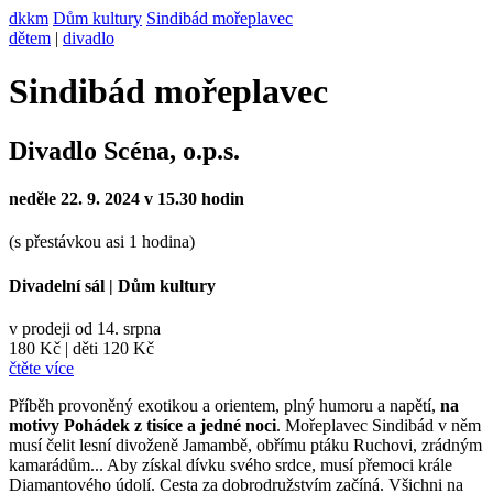
dkkm
Dům kultury
Sindibád mořeplavec
dětem
|
divadlo
Sindibád mořeplavec
Divadlo Scéna, o.p.s.
neděle 22. 9. 2024 v 15.30 hodin
(s přestávkou asi 1 hodina)
Divadelní sál
|
Dům kultury
v prodeji od 14. srpna
180 Kč
|
děti 120 Kč
čtěte více
Příběh provoněný exotikou a orientem, plný humoru a napětí,
na
motivy Pohádek z tisíce a jedné noci
. Mořeplavec Sindibád v něm
musí čelit lesní divoženě Jamambě, obřímu ptáku Ruchovi, zrádným
kamarádům... Aby získal dívku svého srdce, musí přemoci krále
Diamantového údolí. Cesta za dobrodružstvím začíná. Všichni na