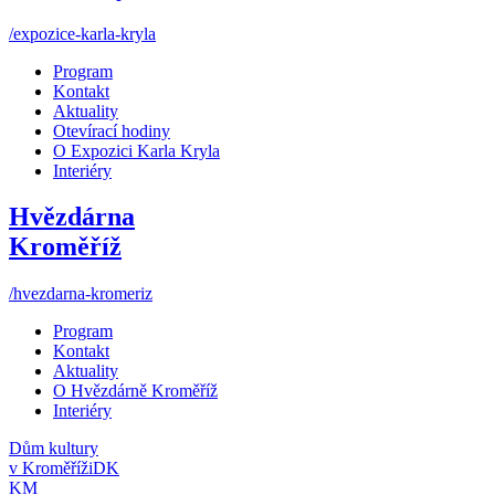
/expozice-karla-kryla
Program
Kontakt
Aktuality
Otevírací hodiny
O Expozici Karla Kryla
Interiéry
Hvězdárna
Kroměříž
/hvezdarna-kromeriz
Program
Kontakt
Aktuality
O Hvězdárně Kroměříž
Interiéry
Dům kultury
v Kroměříži
DK
KM