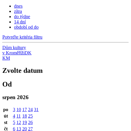
dnes
zítra
do týdne
14 dní
období od do
Potvrďte kritéria filtru
Dům kultury
v Kroměříži
DK
KM
Zvolte datum
Od
srpen 2026
po
3
10
17
24
31
út
4
11
18
25
st
5
12
19
26
čt
6
13
20
27