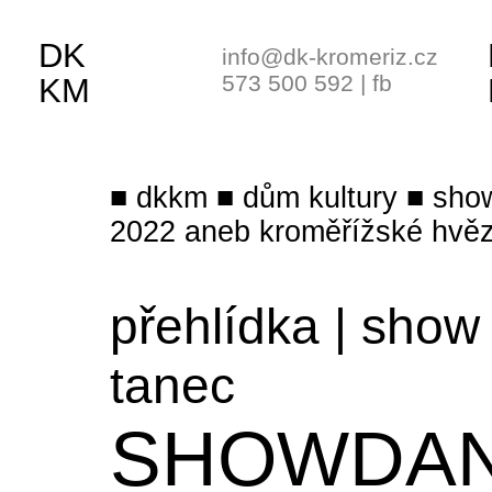
DK
info@dk-kromeriz.cz
573 500 592
|
fb
KM
dkkm
dům kultury
sho
2022 aneb kroměřížské hvěz
přehlídka
|
show
tanec
SHOWDA