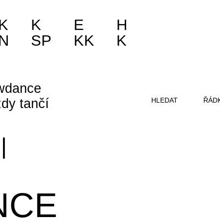
K
K
E
H
N
SP
KK
K
wdance
dy tančí
HLEDAT
ŘÁD
|
NCE