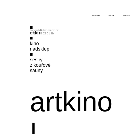
HLEDAT
FILTR
MENU
kino@dk-kromeriz.cz
dkkm
573 339 280
|
fb
kino
nadsklepí
sestry
z kouřové
sauny
artkino
|