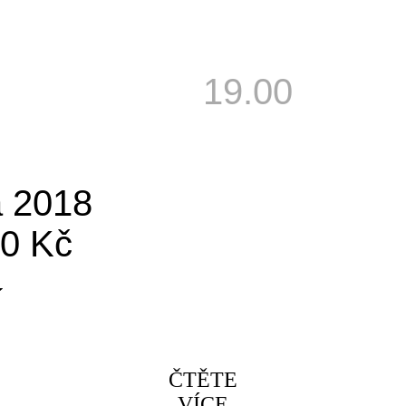
19.00
a 2018
50 Kč
í
ČTĚTE
VÍCE