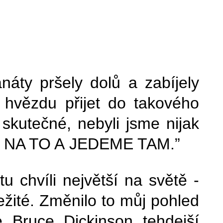
áty pršely dolů a zabíjely
hvězdu přijet do takového
 skutečné, nebyli jsme nijak
EME NA TO A JEDEME TAM.”
u chvíli největší na světě -
ežité. Změnilo to můj pohled
e Bruce Dickinson tehdejší