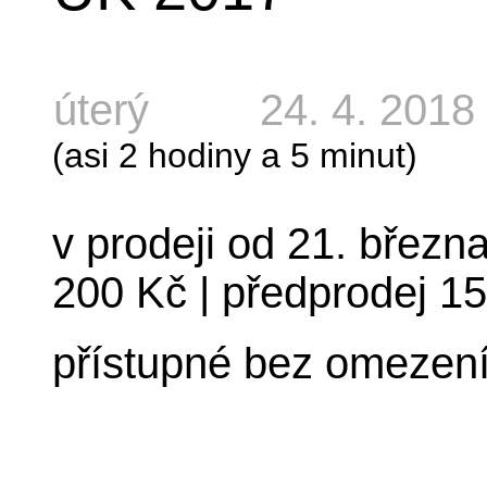
úterý
24. 4. 2018
(asi 2 hodiny a 5 minut)
v prodeji od 21. březn
200 Kč
|
předprodej 1
přístupné bez omezen