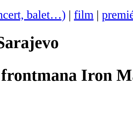
ncert, balet…)
|
film
|
premi
Sarajevo
 frontmana Iron M