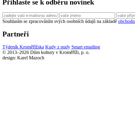
Přihlaste se k odběru novinek
Souhlasím se zpracováním svých osobních údajů na základě
obchodn
Partneři
Týdeník Kroměřížska
Kudy z nudy
Smart emailing
© 2013–2026 Dům kultury v Kroměříži, p. o.
design: Karel Mazoch