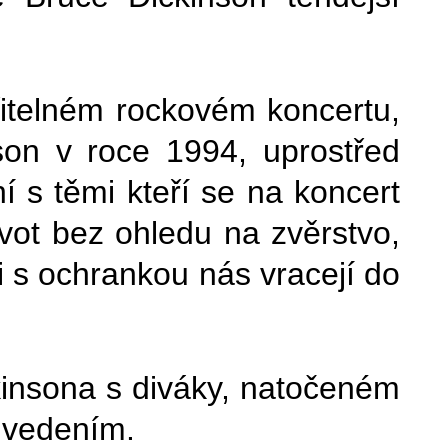
elném rockovém koncertu,
son v roce 1994, uprostřed
í s těmi kteří se na koncert
život bez ohledu na zvěrstvo,
i s ochrankou nás vracejí do
kinsona s diváky, natočeném
uvedením.