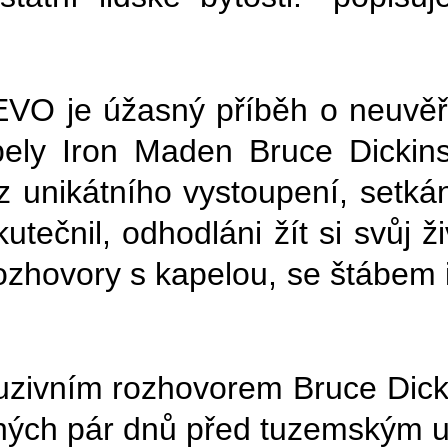
je úžasný příběh o neuvěřit
pely Iron Maden Bruce Dickin
 unikátního vystoupení, setkán
utečnil, odhodláni žít si svůj 
ozhovory s kapelou, se štábem 
luzivním rozhovorem Bruce Dic
hých pár dnů před tuzemským 