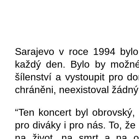
Sarajevo v roce 1994 bylo
každý den. Bylo by možné 
šílenství a vystoupit pro d
chráněni, neexistoval žádn
“Ten koncert byl obrovský, 
pro diváky i pro nás. To, ž
na život, na smrt a na os