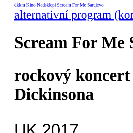
dkkm
Kino Nadsklepí
Scream For Me Sarajevo
alternativní program (ko
Scream For Me 
rockový koncert
Dickinsona
UK 2017