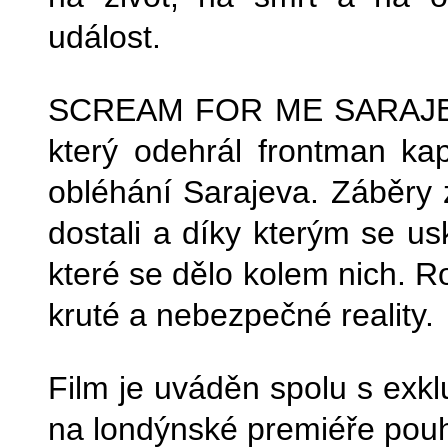
událost.
SCREAM FOR ME SARAJEVO 
který odehrál frontman ka
obléhání Sarajeva. Záběry z
dostali a díky kterým se usk
které se dělo kolem nich. R
kruté a nebezpečné reality.
Film je uváděn spolu s exk
na londýnské premiéře pou