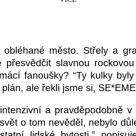
 obléhané město. Střely a gran
přesvědčit slavnou rockovou 
omácí fanoušky? “Ty kulky byly
ý plán, ale řekli jsme si, SE*
intenzivní a pravděpodobně v t
e svět o tom nevěděl, nebylo důl
tatní lidské bytosti.” popisuj