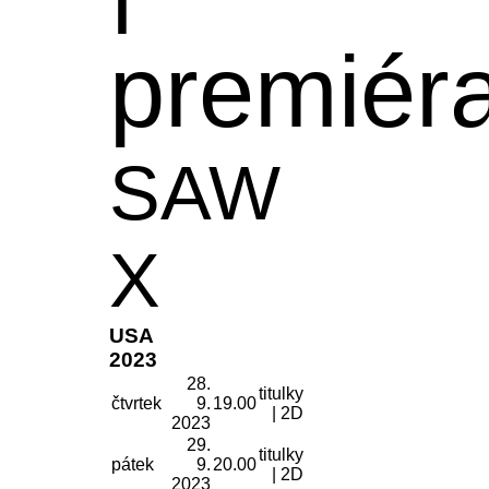
premiér
SAW
X
USA
2023
28.
titulky
čtvrtek
9.
19.00
| 2D
2023
29.
titulky
pátek
9.
20.00
| 2D
2023