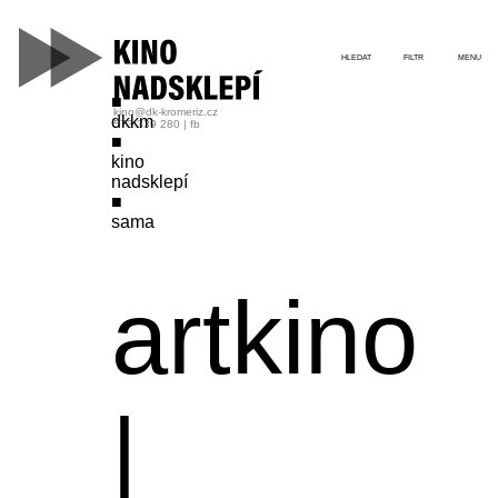
HLEDAT
FILTR
MENU
kino@dk-kromeriz.cz
dkkm
573 339 280
|
fb
kino
nadsklepí
sama
artkino
|