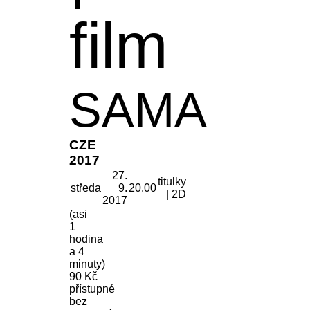
film
SAMA
CZE
2017
27.
titulky
středa
9.
20.00
| 2D
2017
(asi
1
hodina
a 4
minuty)
90 Kč
přístupné
bez