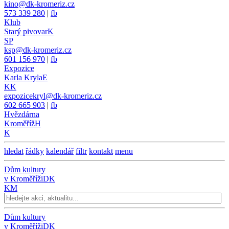
kino@dk-kromeriz.cz
573 339 280
|
fb
Klub
Starý pivovar
K
SP
ksp@dk-kromeriz.cz
601 156 970
|
fb
Expozice
Karla Kryla
E
KK
expozicekryl@dk-kromeriz.cz
602 665 903
|
fb
Hvězdárna
Kroměříž
H
K
hledat
řádky
kalendář
filtr
kontakt
menu
Dům kultury
v Kroměříži
DK
KM
Dům kultury
v Kroměříži
DK