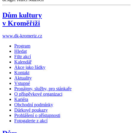
Dům kultury
v Kroměříži
www.dk-kromeriz.cz
Program
Hledat
Filtr akcí
Kalendář
Akce jako řádky
Kontakt
Aktuality
Vstupné
Pronájmy, služby, pro stánkaře
O příspěvkové organizaci
Kariéra
Obchodní podmínky
Dárkové poukazy
Prohlášení o přístupnosti
Fotogalerie z akcí