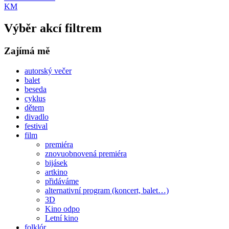
KM
Výběr akcí filtrem
Zajímá mě
autorský večer
balet
beseda
cyklus
dětem
divadlo
festival
film
premiéra
znovuobnovená premiéra
bijásek
artkino
přidáváme
alternativní program (koncert, balet…)
3D
Kino odpo
Letní kino
folklór