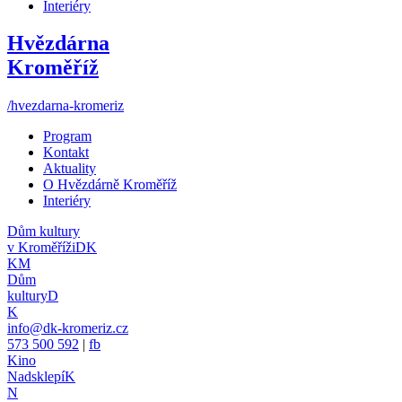
Interiéry
Hvězdárna
Kroměříž
/hvezdarna-kromeriz
Program
Kontakt
Aktuality
O Hvězdárně Kroměříž
Interiéry
Dům kultury
v Kroměříži
DK
KM
Dům
kultury
D
K
info@dk-kromeriz.cz
573 500 592
|
fb
Kino
Nadsklepí
K
N