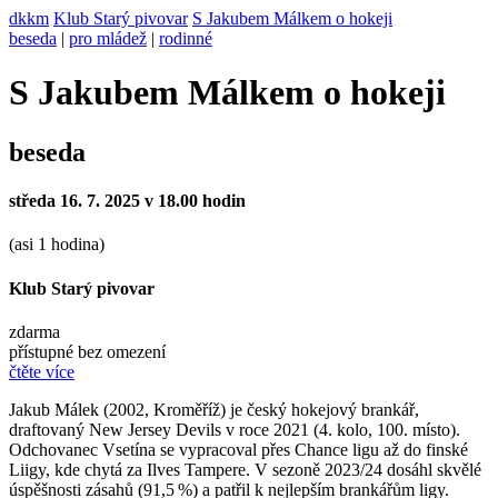
dkkm
Klub Starý pivovar
S Jakubem Málkem o hokeji
beseda
|
pro mládež
|
rodinné
S Jakubem Málkem o hokeji
beseda
středa 16. 7. 2025 v 18.00 hodin
(asi 1 hodina)
Klub Starý pivovar
zdarma
přístupné bez omezení
čtěte více
Jakub Málek (2002, Kroměříž) je český hokejový brankář,
draftovaný New Jersey Devils v roce 2021 (4. kolo, 100. místo).
Odchovanec Vsetína se vypracoval přes Chance ligu až do finské
Liigy, kde chytá za Ilves Tampere. V sezoně 2023/24 dosáhl skvělé
úspěšnosti zásahů (91,5 %) a patřil k nejlepším brankářům ligy.