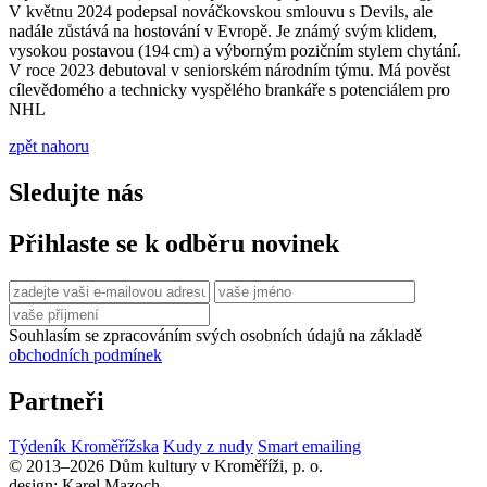
V květnu 2024 podepsal nováčkovskou smlouvu s Devils, ale
nadále zůstává na hostování v Evropě. Je známý svým klidem,
vysokou postavou (194 cm) a výborným pozičním stylem chytání.
V roce 2023 debutoval v seniorském národním týmu. Má pověst
cílevědomého a technicky vyspělého brankáře s potenciálem pro
NHL
zpět nahoru
Sledujte nás
Přihlaste se k odběru novinek
Souhlasím se zpracováním svých osobních údajů na základě
obchodních podmínek
Partneři
Týdeník Kroměřížska
Kudy z nudy
Smart emailing
© 2013–2026 Dům kultury v Kroměříži, p. o.
design: Karel Mazoch