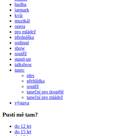
hudba
jarmark
kvíz
muzikál
opera
pro mládež
přednáška
rodinné
show
soutěž
stand-up
talkshow
tanec
ples
přehlídka
soutěž
taneční pro dospělé
taneční pro mládež
výstava
Pustí mě tam?
do 12 let
do 15 let