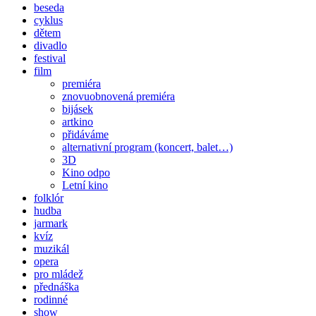
beseda
cyklus
dětem
divadlo
festival
film
premiéra
znovuobnovená premiéra
bijásek
artkino
přidáváme
alternativní program (koncert, balet…)
3D
Kino odpo
Letní kino
folklór
hudba
jarmark
kvíz
muzikál
opera
pro mládež
přednáška
rodinné
show