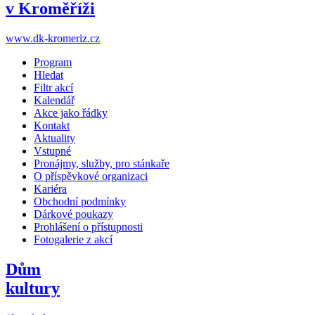
v Kroměříži
www.dk-kromeriz.cz
Program
Hledat
Filtr akcí
Kalendář
Akce jako řádky
Kontakt
Aktuality
Vstupné
Pronájmy, služby, pro stánkaře
O příspěvkové organizaci
Kariéra
Obchodní podmínky
Dárkové poukazy
Prohlášení o přístupnosti
Fotogalerie z akcí
Dům
kultury