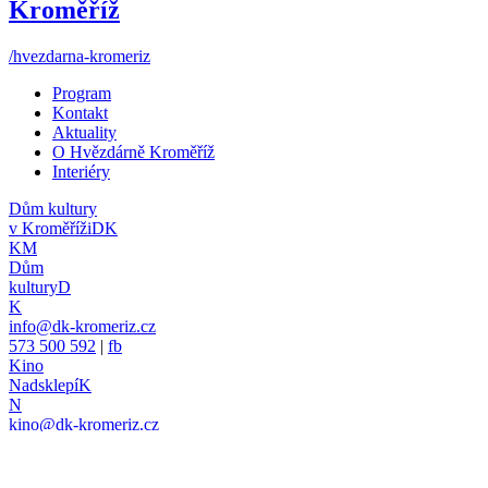
Kroměříž
/hvezdarna-kromeriz
Program
Kontakt
Aktuality
O Hvězdárně Kroměříž
Interiéry
Dům kultury
v Kroměříži
DK
KM
Dům
kultury
D
K
info@dk-kromeriz.cz
573 500 592
|
fb
Kino
Nadsklepí
K
N
kino@dk-kromeriz.cz
573 339 280
|
fb
Klub
Starý pivovar
K