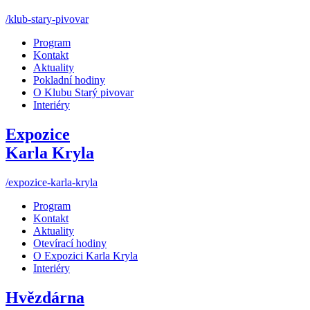
/klub-stary-pivovar
Program
Kontakt
Aktuality
Pokladní hodiny
O Klubu Starý pivovar
Interiéry
Expozice
Karla Kryla
/expozice-karla-kryla
Program
Kontakt
Aktuality
Otevírací hodiny
O Expozici Karla Kryla
Interiéry
Hvězdárna