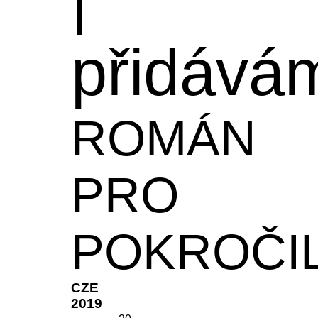
přidává
ROMÁN
PRO
POKROČI
CZE
2019