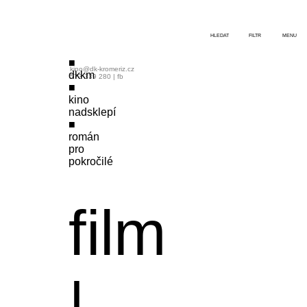
HLEDAT
FILTR
MENU
kino@dk-kromeriz.cz
dkkm
573 339 280
|
fb
kino
nadsklepí
román
pro
pokročilé
film
|