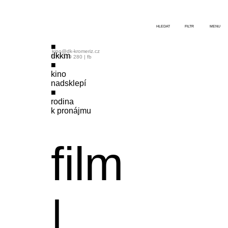
HLEDAT
FILTR
MENU
kino@dk-kromeriz.cz
dkkm
573 339 280
|
fb
kino
nadsklepí
rodina
k pronájmu
film
|