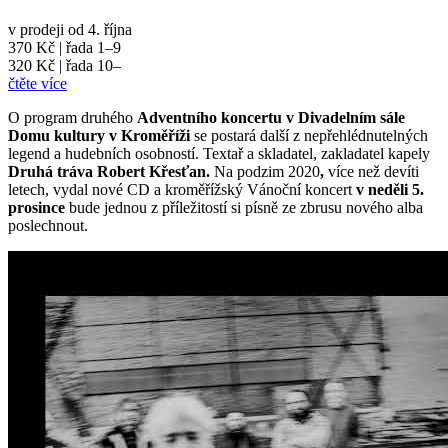
v prodeji od 4. října
370 Kč | řada 1–9
320 Kč | řada 10–
čtěte více
O program druhého
Adventního koncertu v Divadelním sále
Domu kultury v Kroměříži
se postará další z nepřehlédnutelných
legend a hudebních osobností. Textař a skladatel, zakladatel kapely
Druhá tráva Robert Křesťan.
Na podzim 2020
,
více než devíti
letech, vydal nové CD a kroměřížský Vánoční koncert
v neděli 5.
prosince
bude jednou z příležitostí si písně ze zbrusu nového alba
poslechnout.