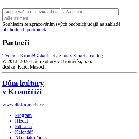
Souhlasím se zpracováním svých osobních údajů na základě
obchodních podmínek
Partneři
Týdeník Kroměřížska
Kudy z nudy
Smart emailing
© 2013–2026 Dům kultury v Kroměříži, p. o.
design: Karel Mazoch
Dům kultury
v Kroměříži
www.dk-kromeriz.cz
Program
Hledat
Filtr akcí
Kalendář
Akce jako řádky