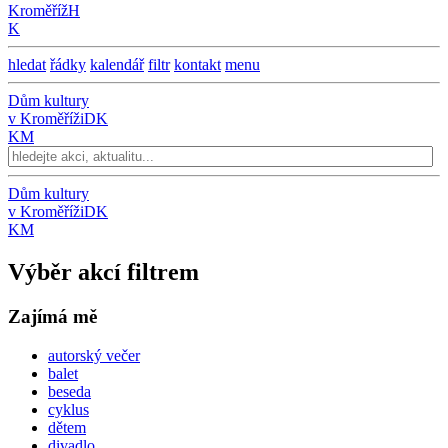
Kroměříž
H
K
hledat
řádky
kalendář
filtr
kontakt
menu
Dům kultury
v Kroměříži
DK
KM
Dům kultury
v Kroměříži
DK
KM
Výběr akcí filtrem
Zajímá mě
autorský večer
balet
beseda
cyklus
dětem
divadlo