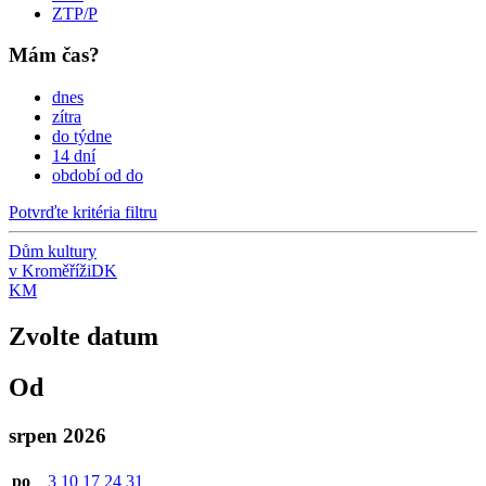
ZTP/P
Mám čas?
dnes
zítra
do týdne
14 dní
období od do
Potvrďte kritéria filtru
Dům kultury
v Kroměříži
DK
KM
Zvolte datum
Od
srpen 2026
po
3
10
17
24
31