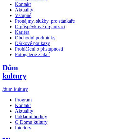
Kontakt
Aktuality
Vstupné
Pronájmy, služby, pro stánkaře
O příspěvkové organizaci
Kariéra
Obchodní podmínky
Dárkové poukazy
Prohlášení o přístupnosti
Fotogalerie z akcí
Dům
kultury
/dum-kultury
Program
Kontakt
Aktuality
Pokladní hodiny
O Domu kultury
Interiéry