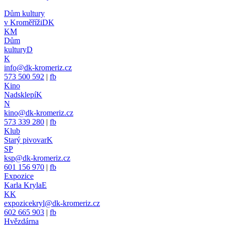
Dům kultury
v Kroměříži
DK
KM
Dům
kultury
D
K
info@dk-kromeriz.cz
573 500 592
|
fb
Kino
Nadsklepí
K
N
kino@dk-kromeriz.cz
573 339 280
|
fb
Klub
Starý pivovar
K
SP
ksp@dk-kromeriz.cz
601 156 970
|
fb
Expozice
Karla Kryla
E
KK
expozicekryl@dk-kromeriz.cz
602 665 903
|
fb
Hvězdárna