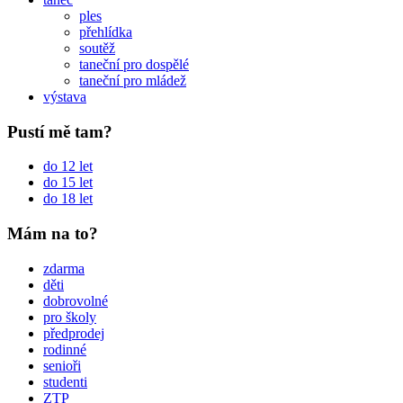
ples
přehlídka
soutěž
taneční pro dospělé
taneční pro mládež
výstava
Pustí mě tam?
do 12 let
do 15 let
do 18 let
Mám na to?
zdarma
děti
dobrovolné
pro školy
předprodej
rodinné
senioři
studenti
ZTP