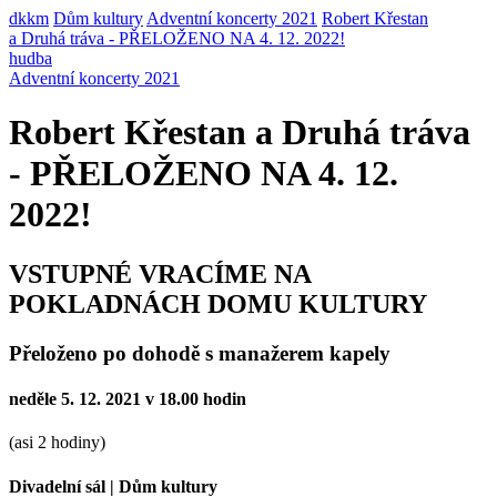
dkkm
Dům kultury
Adventní koncerty 2021
Robert Křestan
a Druhá tráva - PŘELOŽENO NA 4. 12. 2022!
hudba
Adventní koncerty 2021
Robert Křestan a Druhá tráva
- PŘELOŽENO NA 4. 12.
2022!
VSTUPNÉ VRACÍME NA
POKLADNÁCH DOMU KULTURY
Přeloženo po dohodě s manažerem kapely
neděle 5. 12. 2021 v 18.00 hodin
(asi 2 hodiny)
Divadelní sál
|
Dům kultury