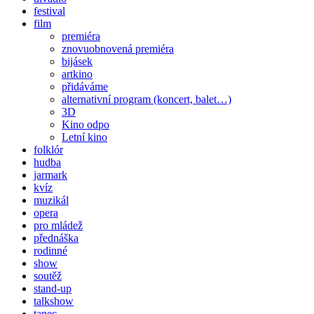
festival
film
premiéra
znovuobnovená premiéra
bijásek
artkino
přidáváme
alternativní program (koncert, balet…)
3D
Kino odpo
Letní kino
folklór
hudba
jarmark
kvíz
muzikál
opera
pro mládež
přednáška
rodinné
show
soutěž
stand-up
talkshow
tanec