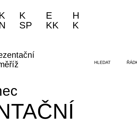
K
K
E
H
N
SP
KK
K
ezentační
měříž
HLEDAT
ŘÁD
nec
NTAČNÍ