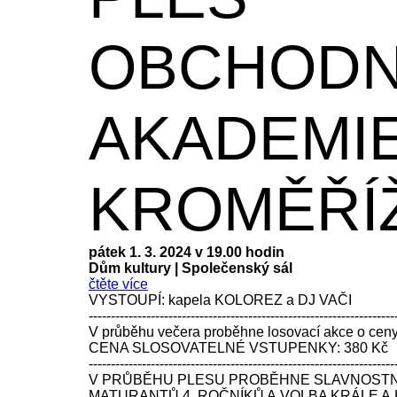
OBCHODN
AKADEMI
KROMĚŘÍ
pátek 1. 3. 2024 v 19.00 hodin
Dům kultury
|
Společenský sál
čtěte více
VYSTOUPÍ: kapela KOLOREZ a DJ VAČI
---------------------------------------------------------------------
V průběhu večera proběhne losovací akce o ceny
CENA SLOSOVATELNÉ VSTUPENKY: 380 Kč
---------------------------------------------------------------------
V PRŮBĚHU PLESU PROBĚHNE SLAVNOSTN
MATURANTŮ 4. ROČNÍKŮ A VOLBA KRÁLE A