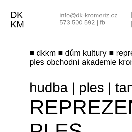
DK
info@dk-kromeriz.cz
573 500 592
|
fb
KM
dkkm
dům kultury
repr
ples obchodní akademie kro
hudba
|
ples
|
ta
REPREZE
PLES