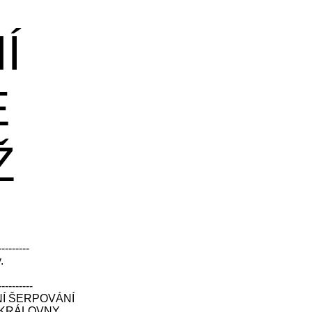
Í
E
Ž
---------
.
----------
Í ŠERPOVÁNÍ
 KRÁLOVNY