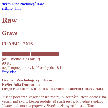
dkkm
Kino Nadsklepí
Raw
artkino
|
film
Raw
Grave
FRA/BEL 2016
středa
12. 4. 2017
20.00
titulky | 2D
(asi 1 hodina a 33 minut)
90 Kč
nepřístupné pro nezletilé osoby do 18 let
čtěte více
Drama / Psychologický / Horor
Režie: Julia Ducournau
Hrají: Ella Rumpf, Rabah Nait Oufella, Laurent Lucas a další
Justine pochází z vegetariánské rodiny. V šestnácti letech odchází na
veterinární školu, kterou studuje její starší sestra. Při jedné z epizod
šikany je donucena poprvé v životě pozřít syrové maso. Tato