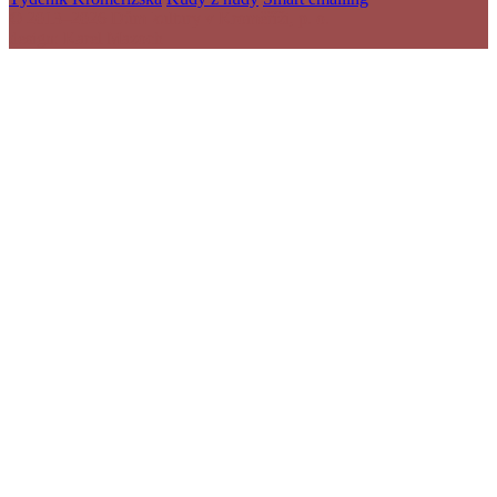
© 2013–2026 Dům kultury v Kroměříži, p. o.
design: Karel Mazoch