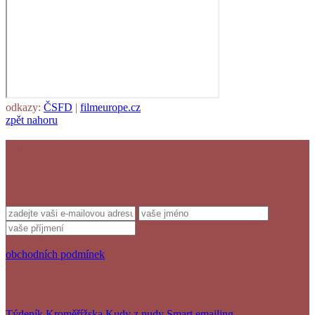
odkazy:
ČSFD
|
filmeurope.cz
zpět nahoru
Sledujte nás
Přihlaste se k odběru novinek
Souhlasím se zpracováním svých osobních údajů na základě
obchodních podmínek
Partneři
Týdeník Kroměřížska
Kudy z nudy
Smart emailing