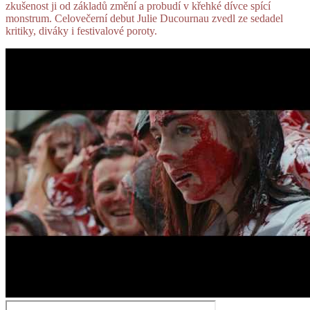
zkušenost ji od základů změní a probudí v křehké dívce spící
monstrum. Celovečerní debut Julie Ducournau zvedl ze sedadel
kritiky, diváky i festivalové poroty.