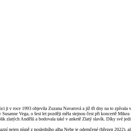
ci ji v roce 1993 objevila Zuzana Navarová a již tři dny na to zpívala
Susanne Vega, o šest let později měla stejnou čest při koncertě Mikea
lik zlatých Andělů a bodovala také v anketě Zlatý slavík. Díky své jedi
azní nejen písně z posledního alba Nebe je odemčené (březen 2022), al