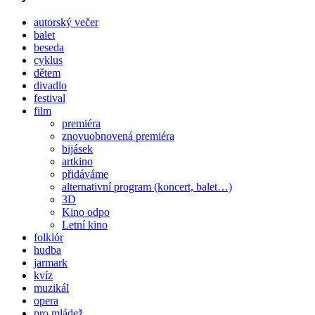
autorský večer
balet
beseda
cyklus
dětem
divadlo
festival
film
premiéra
znovuobnovená premiéra
bijásek
artkino
přidáváme
alternativní program (koncert, balet…)
3D
Kino odpo
Letní kino
folklór
hudba
jarmark
kvíz
muzikál
opera
pro mládež