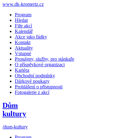
www.dk-kromeriz.cz
Program
Hledat
Filtr akcí
Kalendář
Akce jako řádky
Kontakt
Aktuality
Vstupné
Pronájmy, služby, pro stánkaře
O příspěvkové organizaci
Kariéra
Obchodní podmínky
Dárkové poukazy
Prohlášení o přístupnosti
Fotogalerie z akcí
Dům
kultury
/dum-kultury
Program