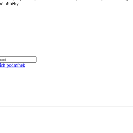
né příběhy.
ích podmínek