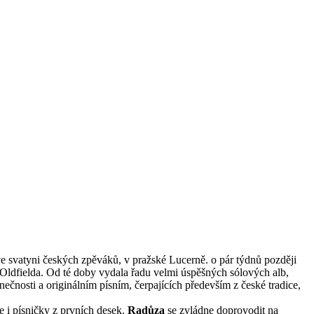
 ve svatyni českých zpěváků, v pražské Lucerně. o pár týdnů později
 Oldfielda. Od té doby vydala řadu velmi úspěšných sólových alb,
nečnosti a originálním písním, čerpajících především z české tradice,
e i písničky z prvních desek.
Radůza
se zvládne doprovodit na