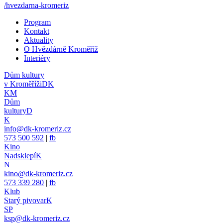
/hvezdarna-kromeriz
Program
Kontakt
Aktuality
O Hvězdárně Kroměříž
Interiéry
Dům kultury
v Kroměříži
DK
KM
Dům
kultury
D
K
info@dk-kromeriz.cz
573 500 592
|
fb
Kino
Nadsklepí
K
N
kino@dk-kromeriz.cz
573 339 280
|
fb
Klub
Starý pivovar
K
SP
ksp@dk-kromeriz.cz