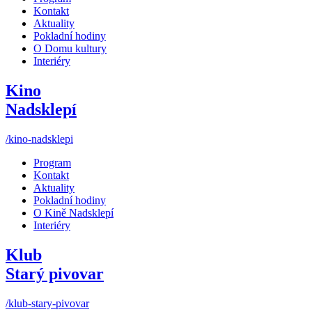
Kontakt
Aktuality
Pokladní hodiny
O Domu kultury
Interiéry
Kino
Nadsklepí
/kino-nadsklepi
Program
Kontakt
Aktuality
Pokladní hodiny
O Kině Nadsklepí
Interiéry
Klub
Starý pivovar
/klub-stary-pivovar