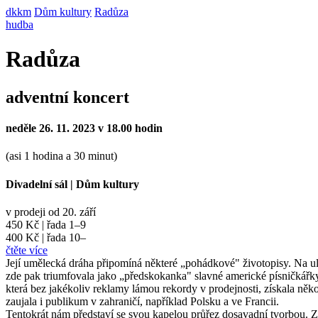
dkkm
Dům kultury
Radůza
hudba
Radůza
adventní koncert
neděle 26. 11. 2023 v 18.00 hodin
(asi 1 hodina a 30 minut)
Divadelní sál
|
Dům kultury
v prodeji od 20. září
450 Kč | řada 1–9
400 Kč | řada 10–
čtěte více
Její umělecká dráha připomíná některé „pohádkové" životopisy. Na uli
zde pak triumfovala jako „předskokanka" slavné americké písničkářky 
která bez jakékoliv reklamy lámou rekordy v prodejnosti, získala něko
zaujala i publikum v zahraničí, například Polsku a ve Francii.
Tentokrát nám představí se svou kapelou průřez dosavadní tvorbou. Z