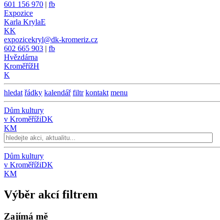
601 156 970
|
fb
Expozice
Karla Kryla
E
KK
expozicekryl@dk-kromeriz.cz
602 665 903
|
fb
Hvězdárna
Kroměříž
H
K
hledat
řádky
kalendář
filtr
kontakt
menu
Dům kultury
v Kroměříži
DK
KM
Dům kultury
v Kroměříži
DK
KM
Výběr akcí filtrem
Zajímá mě