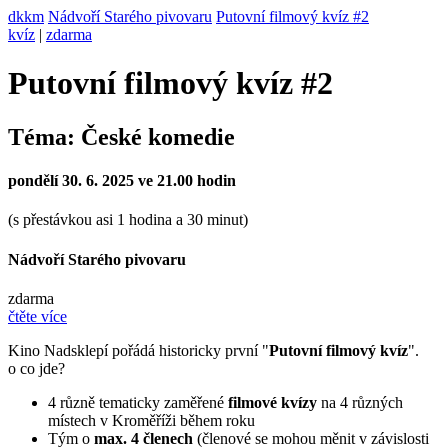
dkkm
Nádvoří Starého pivovaru
Putovní filmový kvíz #2
kvíz
|
zdarma
Putovní filmový kvíz #2
Téma: České komedie
pondělí 30. 6. 2025 ve 21.00 hodin
(s přestávkou asi 1 hodina a 30 minut)
Nádvoří Starého pivovaru
zdarma
čtěte více
Kino Nadsklepí pořádá historicky první "
Putovní filmový kvíz
".
o co jde?
4 různě tematicky zaměřené
filmové kvízy
na 4 různých
místech v Kroměříži během roku
Tým o
max. 4 členech
(členové se mohou měnit v závislosti