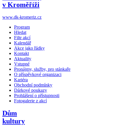
v Kroměříži
www.dk-kromeriz.cz
Program
Hledat
Filtr akcí
Kalendář
Akce jako řádky
Kontakt
Aktuality
Vstupné
Pronájmy, služby, pro stánkaře
O příspěvkové organizaci
Kariéra
Obchodní podmínky
Dárkové poukazy
Prohlášení o přístupnosti
Fotogalerie z akcí
Dům
kultury