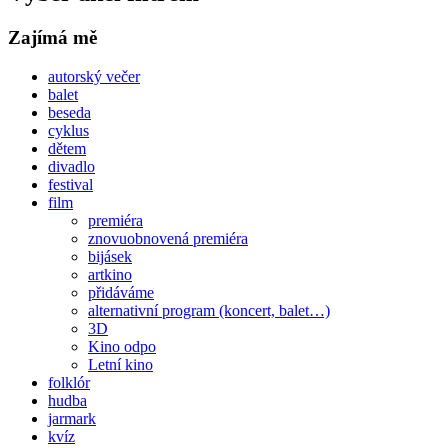
Zajímá mě
autorský večer
balet
beseda
cyklus
dětem
divadlo
festival
film
premiéra
znovuobnovená premiéra
bijásek
artkino
přidáváme
alternativní program (koncert, balet…)
3D
Kino odpo
Letní kino
folklór
hudba
jarmark
kvíz