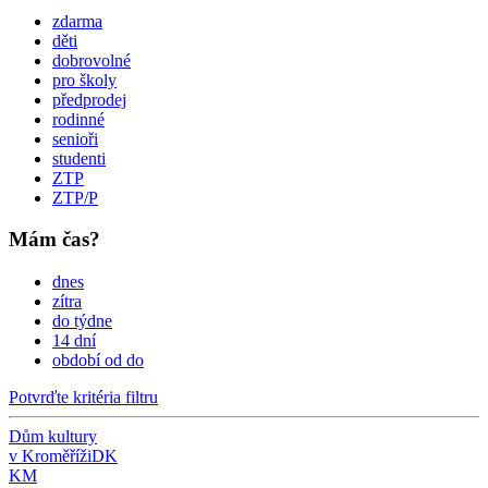
zdarma
děti
dobrovolné
pro školy
předprodej
rodinné
senioři
studenti
ZTP
ZTP/P
Mám čas?
dnes
zítra
do týdne
14 dní
období od do
Potvrďte kritéria filtru
Dům kultury
v Kroměříži
DK
KM