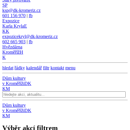
SP
ksp@dk-kromeriz.cz
601 156 970
|
fb
Expozice
Karla Kryla
E
KK
expozicekryl@dk-kromeriz.cz
602 665 903
|
fb
Hvězdárna
Kroměříž
H
K
hledat
řádky
kalendář
filtr
kontakt
menu
Dům kultury
v Kroměříži
DK
KM
Dům kultury
v Kroměříži
DK
KM
Výběr akcí filtrem