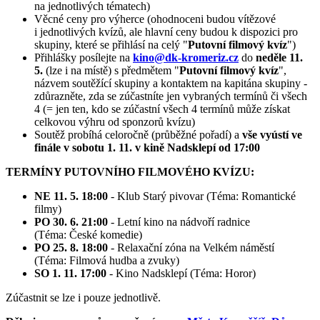
na jednotlivých tématech)
Věcné ceny pro výherce (ohodnoceni budou vítězové
i jednotlivých kvízů, ale hlavní ceny budou k dispozici pro
skupiny, které se přihlásí na celý "
Putovní filmový kvíz
")
Přihlášky posílejte na
kino@dk-kromeriz.cz
do
neděle 11.
5.
(lze i na místě) s předmětem "
Putovní filmový kvíz
",
názvem soutěžící skupiny a kontaktem na kapitána skupiny -
zdůrazněte, zda se zúčastníte jen vybraných termínů či všech
4 (= jen ten, kdo se zúčastní všech 4 termínů může získat
celkovou výhru od sponzorů kvízu)
Soutěž probíhá celoročně (průběžné pořadí) a
vše vyústí ve
finále v sobotu 1. 11. v kině Nadsklepí od 17:00
TERMÍNY PUTOVNÍHO FILMOVÉHO KVÍZU:
NE 11. 5. 18:00
- Klub Starý pivovar (Téma: Romantické
filmy)
PO 30. 6. 21:00
- Letní kino na nádvoří radnice
(Téma: České komedie)
PO 25. 8. 18:00
- Relaxační zóna na Velkém náměstí
(Téma: Filmová hudba a zvuky)
SO 1. 11. 17:00
- Kino Nadsklepí (Téma: Horor)
Zúčastnit se lze i pouze jednotlivě.