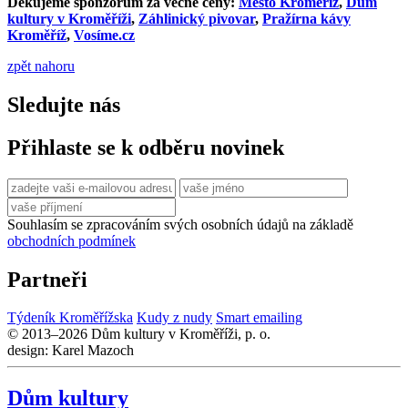
Děkujeme sponzorům za věcné ceny:
Město Kroměříž
,
Dům
kultury v Kroměříži
,
Záhlinický pivovar
,
Pražírna kávy
Kroměříž
,
Vosíme.cz
zpět nahoru
Sledujte nás
Přihlaste se k odběru novinek
Souhlasím se zpracováním svých osobních údajů na základě
obchodních podmínek
Partneři
Týdeník Kroměřížska
Kudy z nudy
Smart emailing
© 2013–2026 Dům kultury v Kroměříži, p. o.
design: Karel Mazoch
Dům kultury