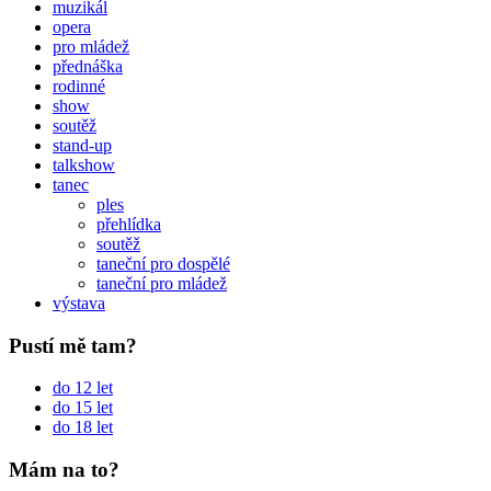
muzikál
opera
pro mládež
přednáška
rodinné
show
soutěž
stand-up
talkshow
tanec
ples
přehlídka
soutěž
taneční pro dospělé
taneční pro mládež
výstava
Pustí mě tam?
do 12 let
do 15 let
do 18 let
Mám na to?