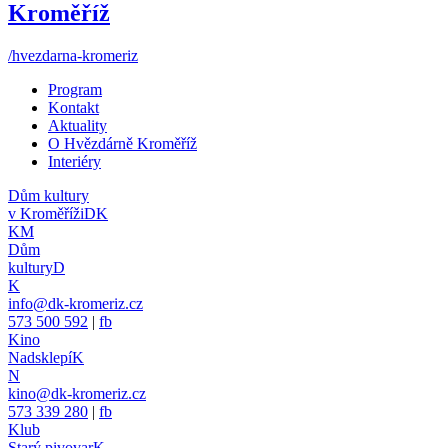
Kroměříž
/hvezdarna-kromeriz
Program
Kontakt
Aktuality
O Hvězdárně Kroměříž
Interiéry
Dům kultury
v Kroměříži
DK
KM
Dům
kultury
D
K
info@dk-kromeriz.cz
573 500 592
|
fb
Kino
Nadsklepí
K
N
kino@dk-kromeriz.cz
573 339 280
|
fb
Klub
Starý pivovar
K